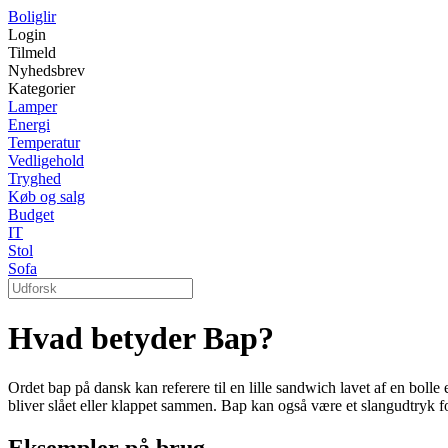
Boliglir
Login
Tilmeld
Nyhedsbrev
Kategorier
Lamper
Energi
Temperatur
Vedligehold
Tryghed
Køb og salg
Budget
IT
Stol
Sofa
Hvad betyder Bap?
Ordet bap på dansk kan referere til en lille sandwich lavet af en bolle 
bliver slået eller klappet sammen. Bap kan også være et slangudtryk for 
Eksempler på brug