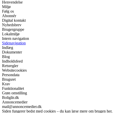
Henvendelse
Miljø
Følg os
Abonnér
Digital kontakt
Nyhedsbrev
Brugergruppe
Lokalmiljø
Intern navigation
Sidenavigation
Indlæg
Dokumenter
Blog
Indholdsfeed
Retsregler
Websitecookies
Persondata
Brugsret
Krav
Funktionalitet
Grøn omstilling
Boliglir.dk
Annoncemedier
mail@annoncemedier.dk
Siden fungerer bedst med cookies – du kan læse mere om brugen her.