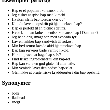
Bap er et populært koreansk brød.
Jeg elsker at spise bap med kimchi.
Hvilken slags bap foretrækker du?
Kan du lave en opskrift på hjemmelavet bap?
Bap er perfekt til en picnic i det fri.
Hvor kan man købe autentisk koreansk bap i Danmark?
Jeg har aldrig smagt bap med avocado før.
Lav en lækker bap-sandwich til frokost.
Min bedstemor lavede altid hjemmelavet bap.
Bap kan serveres både varm og kold.
Har du prøvet at bage bap selv?
Find friske ingredienser til din bap-ret.
Bap kan være en god glutenfri alternativ.
Min veninde laver den bedste bap-salat.
Glem ikke at bruge friske krydderurter i din bap-opskrift.
Synonymer
bolle
fladbrød
snegl