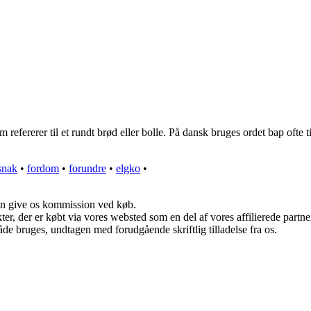
refererer til et rundt brød eller bolle. På dansk bruges ordet bap ofte 
snak
•
fordom
•
forundre
•
elgko
•
kan give os kommission ved køb.
ukter, der er købt via vores websted som en del af vores affilierede par
åde bruges, undtagen med forudgående skriftlig tilladelse fra os.