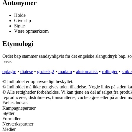
Antonymer
Holde
Give slip
Støtte
Være opmærksom
Etymologi
Ordet bap stammer sandsynligvis fra det engelske slangudtryk bap, som 
base.
oplagre
•
diatese
•
grotesk,2
•
madam
•
aksiomatisk
•
rollinger
•
snik-
© Indholdet er ophavsretligt beskyttet.
© Indholdet må ikke gengives uden tilladelse. Nogle links på siden 
© Alle rettigheder forbeholdes. Vi kan tjene en del af salget fra prod
reproduceres, distribueres, transmitteres, cachelagres eller på anden m
Fælles indsats
Kampagnepartner
Støtter
Formidler
Netværkspartner
Medier