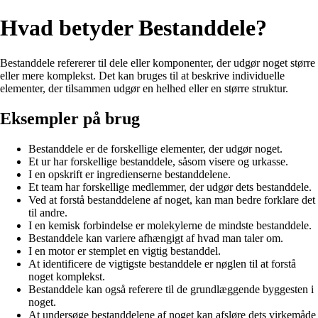
Hvad betyder Bestanddele?
Bestanddele refererer til dele eller komponenter, der udgør noget større
eller mere komplekst. Det kan bruges til at beskrive individuelle
elementer, der tilsammen udgør en helhed eller en større struktur.
Eksempler på brug
Bestanddele er de forskellige elementer, der udgør noget.
Et ur har forskellige bestanddele, såsom visere og urkasse.
I en opskrift er ingredienserne bestanddelene.
Et team har forskellige medlemmer, der udgør dets bestanddele.
Ved at forstå bestanddelene af noget, kan man bedre forklare det
til andre.
I en kemisk forbindelse er molekylerne de mindste bestanddele.
Bestanddele kan variere afhængigt af hvad man taler om.
I en motor er stemplet en vigtig bestanddel.
At identificere de vigtigste bestanddele er nøglen til at forstå
noget komplekst.
Bestanddele kan også referere til de grundlæggende byggesten i
noget.
At undersøge bestanddelene af noget kan afsløre dets virkemåde