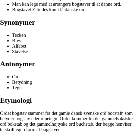
Man kan lege med at arrangere bogstaver til at danne ord.
Bogstavet Z findes kun i få danske ord.
Synonymer
Tecken
Brev
Alfabet
Stavelse
Antonymer
Ord
Betydning
Tegn
Etymologi
Ordet bogstav stammer fra det gamle dansk-svenske ord bocstafr, som
betyder bogstav eller runetegn. Ordet kommer fra det gammelsaksiske
ord bokstab og det gammelhøjtyske ord buchstab, der begge henviser
til skrifttegn i form af bogstaver.