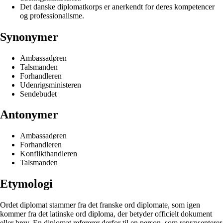
Det danske diplomatkorps er anerkendt for deres kompetencer
og professionalisme.
Synonymer
Ambassadøren
Talsmanden
Forhandleren
Udenrigsministeren
Sendebudet
Antonymer
Ambassadøren
Forhandleren
Konflikthandleren
Talsmanden
Etymologi
Ordet diplomat stammer fra det franske ord diplomate, som igen
kommer fra det latinske ord diploma, der betyder officielt dokument
eller brev. En diplomat refererer derfor til en person, som repræsenterer