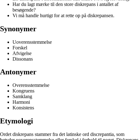
Har du lagt mærke til den store diskrepans i antallet af
besøgende?
Vi må handle hurtigt for at rette op på diskrepansen.
Synonymer
Uoverensstemmelse
Forskel
Afvigelse
Dissonans
Antonymer
Overensstemmelse
Kongruens
Samklang
Harmoni
Konsistens
Etymologi
Ordet diskrepans stammer fra det latinske ord discrepantia, som
betyder uoverensstemmelse eller forskel i forhold til noget. Diskrepans