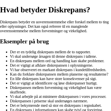
Hvad betyder Diskrepans?
Diskrepans betyder en uoverensstemmelse eller forskel mellem to ting
eller oplysninger. Det kan også referere til en manglende
overensstemmelse mellem forventninger og virkelighed.
Eksempler på brug
Der er en tydelig diskrepans mellem de to rapporter.
Vi skal undersøge årsagen til denne diskrepans i tallene.
En diskrepans mellem ord og handling kan skabe problemer.
Det er vigtigt at afklare diskrepansen i oplysningerne.
Vi har observeret en markant diskrepans i kundetilfredsheden.
Kan du forklare diskrepansen mellem planerne og resultaterne?
En lille diskrepans kan have store konsekvenser på sigt.
Det er vigtigt at identificere og løse diskrepanser hurtigt.
Diskrepansen mellem forventning og virkelighed kan være
skuffende.
Vi skal arbejde på at minimere diskrepansen i vores processer.
Diskrepansen i priserne skal undersøges nærmere.
Det er bekymrende med så stor en diskrepans i regnskabet.
En diskrepans i informationen kan skabe tvivl og forvirring.