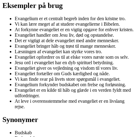
Eksempler på brug
Evangelium er et centralt begreb inden for den kristne tro.
Vi kan lære meget af at studere evangelierne i Bibelen.
At forkynne evangeliet er en vigtig opgave for enhver kristen.
Evangeliet handler om Jesu liv, død og opstandelse.
Det er vigtigt at dele evangeliet med andre mennesker.
Evangeliet bringer håb og trøst til mange mennesker.
Læsningen af evangeliet kan styrke vores tro.
Evangeliet opfordrer os til at elske vores næste som os selv.
Jesu ord i evangeliet har en dyb spirituel betydning.
Evangeliet giver os vejledning og visdom til vores liv.
Evangeliet fortæller om Guds kærlighed og nåde.
Vi kan finde svar på livets store spørgsmål i evangeliet.
Evangelium forkynder budskabet om frelse og forløsning.
Evangeliet er en kilde til håb og glæde i en verden fyldt med
udfordringer.
At leve i overensstemmelse med evangeliet er en livslang
rejse.
Synonymer
Budskab