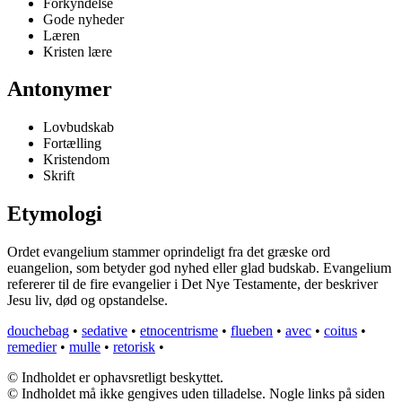
Forkyndelse
Gode nyheder
Læren
Kristen lære
Antonymer
Lovbudskab
Fortælling
Kristendom
Skrift
Etymologi
Ordet evangelium stammer oprindeligt fra det græske ord
euangelion, som betyder god nyhed eller glad budskab. Evangelium
refererer til de fire evangelier i Det Nye Testamente, der beskriver
Jesu liv, død og opstandelse.
douchebag
•
sedative
•
etnocentrisme
•
flueben
•
avec
•
coitus
•
remedier
•
mulle
•
retorisk
•
© Indholdet er ophavsretligt beskyttet.
© Indholdet må ikke gengives uden tilladelse. Nogle links på siden