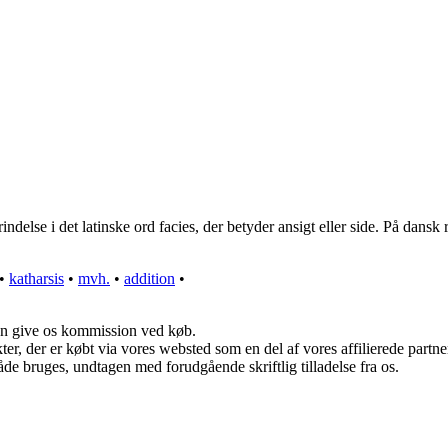
delse i det latinske ord facies, der betyder ansigt eller side. På dansk re
•
katharsis
•
mvh.
•
addition
•
kan give os kommission ved køb.
ukter, der er købt via vores websted som en del af vores affilierede par
åde bruges, undtagen med forudgående skriftlig tilladelse fra os.