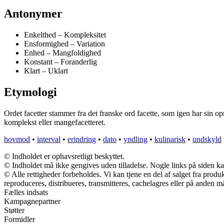
Antonymer
Enkelthed – Kompleksitet
Ensformighed – Variation
Enhed – Mangfoldighed
Konstant – Foranderlig
Klart – Uklart
Etymologi
Ordet facetter stammer fra det franske ord facette, som igen har sin oprin
komplekst eller mangefacetteret.
hovmod
•
interval
•
erindring
•
dato
•
yndling
•
kulinarisk
•
undskyld
© Indholdet er ophavsretligt beskyttet.
© Indholdet må ikke gengives uden tilladelse. Nogle links på siden 
© Alle rettigheder forbeholdes. Vi kan tjene en del af salget fra prod
reproduceres, distribueres, transmitteres, cachelagres eller på anden m
Fælles indsats
Kampagnepartner
Støtter
Formidler