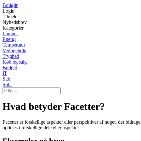
Boliglir
Login
Tilmeld
Nyhedsbrev
Kategorier
Lamper
Energi
Temperatur
Vedligehold
Tryghed
Køb og salg
Budget
IT
Stol
Sofa
Hvad betyder Facetter?
Facetter er forskellige aspekter eller perspektiver af noget, der bidrage
opdeles i forskellige dele eller aspekter.
Eksempler på brug