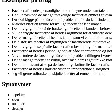
Facetter af hendes personlighed kom til syne under samtalen.
Han udforskede de mange forskellige facetter af emnet i sit essa
Du skal kigge på alle facetter af problemet, før du kan finde en 
Maleriet viser en række forskellige facetter af landskabet.
Det er vigtigt at forstå de forskellige facetter af kundens behov.
Vi undersøgte facetterne af hendes argument for at vurdere der
Der er mange facetter af hendes talent, som vi endnu ikke har se
De historiske facetter af bygningen er fascinerende at udforske.
Det er vigtigt at se på alle facetter af en beslutning, før man træ
Facetterne af hendes personlighed var både charmerende og ko
Vi vil studere de forskellige facetter af problemstillingen i vores
Der er mange facetter af kultur, hver med deres eget unikke bid
Det er interessant at se på de forskellige kulturelle facetter af s
Facetterne af hendes karriere viser en imponerende alsidighed.
Jeg vil gerne udforske de skjulte facetter af emnet nærmere.
Synonymer
aspekter
sider
nuancer
detaljer