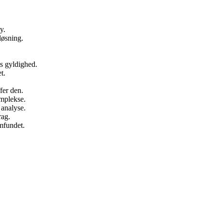
y.
løsning.
es gyldighed.
t.
ffer den.
mplekse.
 analyse.
rag.
amfundet.