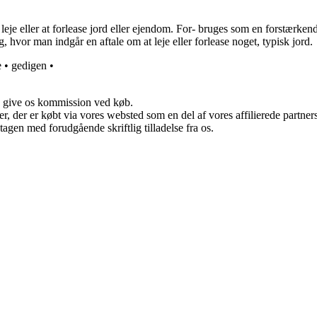
leje eller at forlease jord eller ejendom. For- bruges som en forstærke
g, hvor man indgår en aftale om at leje eller forlease noget, typisk jord.
e
•
gedigen
•
n give os kommission ved køb.
ter, der er købt via vores websted som en del af vores affilierede partn
tagen med forudgående skriftlig tilladelse fra os.