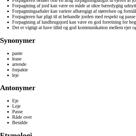
Forpagteren betaler ofte en årlig forpagtningsafgift til ejeren af j
Forpagtning af jord kan være en måde at sikre bæredygtig udnytte
Forpagtningsaftaler kan variere afhængigt af størrelsen og formål
Forpagteren har pligt til at behandle jorden med respekt og passe
Forpagtning af landbrugsjord kan være en god forretning for beg
Det er vigtigt at have tillid og god kommunikation mellem ejer og
Synonymer
pante
lease
arrende
forpakte
leje
Antonymer
Eje
Leje
Passe
Råde over
Besidde
Etymologi