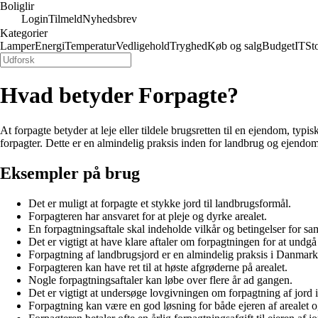
Boliglir
Login
Tilmeld
Nyhedsbrev
Kategorier
Lamper
Energi
Temperatur
Vedligehold
Tryghed
Køb og salg
Budget
IT
St
Hvad betyder Forpagte?
At forpagte betyder at leje eller tildele brugsretten til en ejendom, ty
forpagter. Dette er en almindelig praksis inden for landbrug og ejendom
Eksempler på brug
Det er muligt at forpagte et stykke jord til landbrugsformål.
Forpagteren har ansvaret for at pleje og dyrke arealet.
En forpagtningsaftale skal indeholde vilkår og betingelser for sa
Det er vigtigt at have klare aftaler om forpagtningen for at undgå 
Forpagtning af landbrugsjord er en almindelig praksis i Danmark
Forpagteren kan have ret til at høste afgrøderne på arealet.
Nogle forpagtningsaftaler kan løbe over flere år ad gangen.
Det er vigtigt at undersøge lovgivningen om forpagtning af jord
Forpagtning kan være en god løsning for både ejeren af arealet o