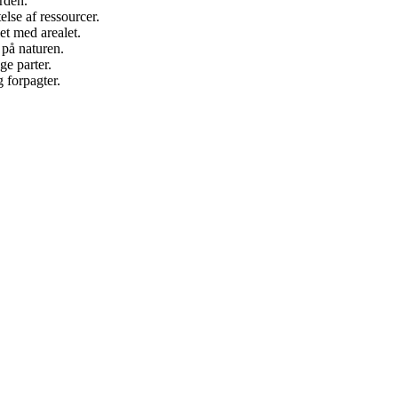
orden.
lse af ressourcer.
et med arealet.
 på naturen.
ge parter.
 forpagter.