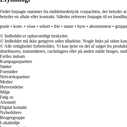
Ordet forpagte stammer fra middelnedertysk vorpachten, der betyder at 
betyder en aftale eller kontrakt. Således refererer forpagte til en handlin
pusle
•
kom-
•
visse
•
sekret
•
frie
•
mane
•
hyre
•
abonnement
•
grupp
© Indholdet er ophavsretligt beskyttet.
© Indholdet må ikke gengives uden tilladelse. Nogle links på siden ka
© Alle rettigheder forbeholdes. Vi kan tjene en del af salget fra produk
distribueres, transmitteres, cachelagres eller på anden måde bruges, und
Fælles indsats
Kampagnepartner
Støtter
Formidler
Netværkspartner
Medier
Henvendelse
Miljø
Følg os
Abonnér
Digital kontakt
Nyhedsbrev
Brugergruppe
Lokalmiljø