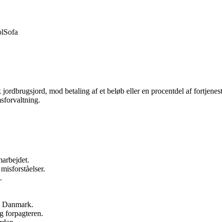
ol
Sofa
pisk jordbrugsjord, mod betaling af et beløb eller en procentdel af fortj
sforvaltning.
marbejdet.
misforståelser.
.
 i Danmark.
g forpagteren.