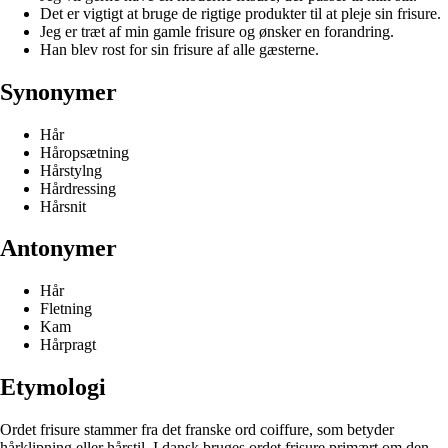
Det er vigtigt at bruge de rigtige produkter til at pleje sin frisure.
Jeg er træt af min gamle frisure og ønsker en forandring.
Han blev rost for sin frisure af alle gæsterne.
Synonymer
Hår
Håropsætning
Hårstylng
Hårdressing
Hårsnit
Antonymer
Hår
Fletning
Kam
Hårpragt
Etymologi
Ordet frisure stammer fra det franske ord coiffure, som betyder
hårklipning eller hårstil. I dansk bruges ordet frisure primært om den