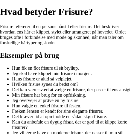
Hvad betyder Frisure?
Frisure refererer til en persons hårstil eller frisure. Det beskriver
hvordan ens hår er klippet, stylet eller arrangeret på hovedet. Ordet
bruges ofte i forbindelse med mode og skønhed, når man taler om
forskellige hårtyper og -looks.
Eksempler på brug
Hun fik en flot frisure til sit bryllup.
Jeg skal have klippet min frisure i morgen.
Hans frisure er altid så velplejet.
Hvilken frisure synes du bedst om?
Det kan være svært at vælge en frisure, der passer til ens ansigt
Min frisure har brug for en opfriskning.
Jeg overvejer at prøve en ny frisure.
Hun valgte en enkel frisure til festen.
Frøken Jensen er kendt for sine elegante frisurer.
Det kræver tid at opretholde en sådan skøn frisure.
Kan du anbefale en dygtig frisør, der er god til at klippe korte
frisurer?
Jeg vil gerne have en moderne frisure, der passer til min stil.