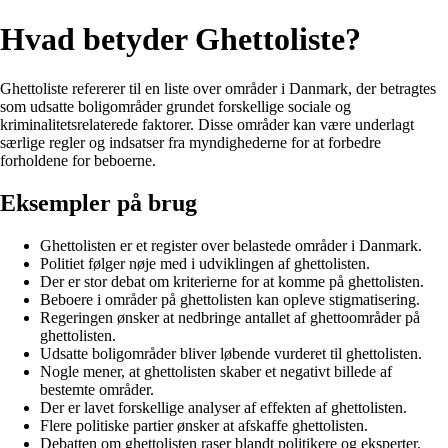
Hvad betyder Ghettoliste?
Ghettoliste refererer til en liste over områder i Danmark, der betragtes
som udsatte boligområder grundet forskellige sociale og
kriminalitetsrelaterede faktorer. Disse områder kan være underlagt
særlige regler og indsatser fra myndighederne for at forbedre
forholdene for beboerne.
Eksempler på brug
Ghettolisten er et register over belastede områder i Danmark.
Politiet følger nøje med i udviklingen af ghettolisten.
Der er stor debat om kriterierne for at komme på ghettolisten.
Beboere i områder på ghettolisten kan opleve stigmatisering.
Regeringen ønsker at nedbringe antallet af ghettoområder på
ghettolisten.
Udsatte boligområder bliver løbende vurderet til ghettolisten.
Nogle mener, at ghettolisten skaber et negativt billede af
bestemte områder.
Der er lavet forskellige analyser af effekten af ghettolisten.
Flere politiske partier ønsker at afskaffe ghettolisten.
Debatten om ghettolisten raser blandt politikere og eksperter.