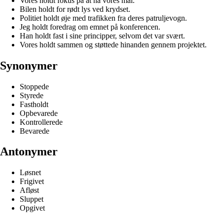
Vores holdt fokus på at nå vores mål.
Bilen holdt for rødt lys ved krydset.
Politiet holdt øje med trafikken fra deres patruljevogn.
Jeg holdt foredrag om emnet på konferencen.
Han holdt fast i sine principper, selvom det var svært.
Vores holdt sammen og støttede hinanden gennem projektet.
Synonymer
Stoppede
Styrede
Fastholdt
Opbevarede
Kontrollerede
Bevarede
Antonymer
Løsnet
Frigivet
Afløst
Sluppet
Opgivet