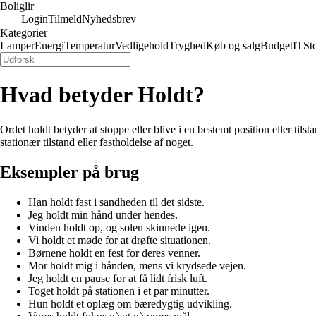
Boliglir
Login
Tilmeld
Nyhedsbrev
Kategorier
Lamper
Energi
Temperatur
Vedligehold
Tryghed
Køb og salg
Budget
IT
St
Hvad betyder Holdt?
Ordet holdt betyder at stoppe eller blive i en bestemt position eller til
stationær tilstand eller fastholdelse af noget.
Eksempler på brug
Han holdt fast i sandheden til det sidste.
Jeg holdt min hånd under hendes.
Vinden holdt op, og solen skinnede igen.
Vi holdt et møde for at drøfte situationen.
Børnene holdt en fest for deres venner.
Mor holdt mig i hånden, mens vi krydsede vejen.
Jeg holdt en pause for at få lidt frisk luft.
Toget holdt på stationen i et par minutter.
Hun holdt et oplæg om bæredygtig udvikling.