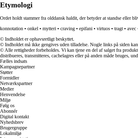
Etymologi
Ordet holdt stammer fra olddansk haldit, der betyder at standse eller bli
konnotation
•
onkel
•
mytteri
•
craving
•
epifani
•
virtuos
•
tragt
•
avec
© Indholdet er ophavsretligt beskyttet.
© Indholdet må ikke gengives uden tilladelse. Nogle links på siden ka
© Alle rettigheder forbeholdes. Vi kan tjene en del af salget fra produk
distribueres, transmitteres, cachelagres eller på anden måde bruges, und
Fælles indsats
Kampagnepartner
Støtter
Formidler
Netværkspartner
Medier
Henvendelse
Miljø
Følg os
Abonnér
Digital kontakt
Nyhedsbrev
Brugergruppe
Lokalmiljø