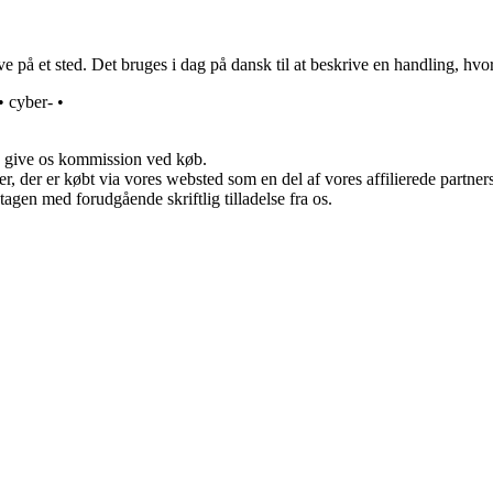
ve på et sted. Det bruges i dag på dansk til at beskrive en handling, hvor
•
cyber-
•
n give os kommission ved køb.
ter, der er købt via vores websted som en del af vores affilierede partn
tagen med forudgående skriftlig tilladelse fra os.