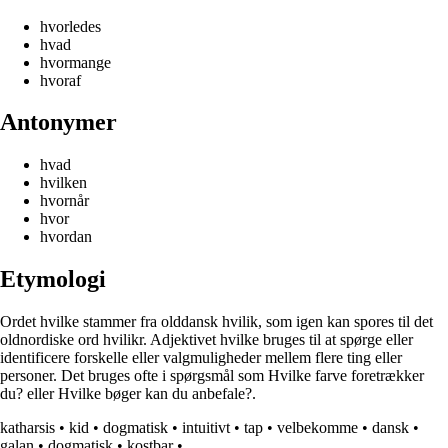
hvorledes
hvad
hvormange
hvoraf
Antonymer
hvad
hvilken
hvornår
hvor
hvordan
Etymologi
Ordet hvilke stammer fra olddansk hvilik, som igen kan spores til det
oldnordiske ord hvilikr. Adjektivet hvilke bruges til at spørge eller
identificere forskelle eller valgmuligheder mellem flere ting eller
personer. Det bruges ofte i spørgsmål som Hvilke farve foretrækker
du? eller Hvilke bøger kan du anbefale?.
katharsis
•
kid
•
dogmatisk
•
intuitivt
•
tap
•
velbekomme
•
dansk
•
galan
•
dogmatisk
•
kostbar
•