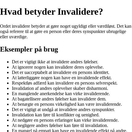
Hvad betyder Invalidere?
Ordet invalidere betyder at gøre noget ugyldigt eller værdiløst. Det kan
også referere til at gøre en person eller deres synspunkter ubrugelige
eller uværdige.
Eksempler på brug
Det er vigtigt ikke at invalidere andres følelser.
At ignorere nogen kan invalidere deres oplevelse.
Det er uacceptabelt at invalidere en persons identitet.
At latterliggøre nogen kan have en invalidende effekt.
Respektløs adfærd kan invalidere en persons selvrespekt.
Invalidation af andres oplevelser skaber disharmoni.
En manglende anerkendelse kan virke invaliderende.
At bagatellisere andres følelser kan invalidere dem.
At benægte en persons virkelighed kan være invaliderende.
Det er vigtigt at undgå at invalidere andres synspunkter.
Invalidation kan føre til konflikter og uenighed.
At nedgøre en persons erfaringer kan virke invaliderende.
At negligere andres følelser kan føre til invalidation.
En mangel på empati kan have en invalidende effekt på andre.