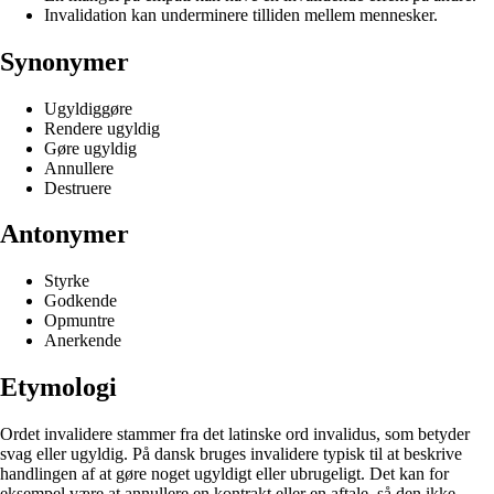
Invalidation kan underminere tilliden mellem mennesker.
Synonymer
Ugyldiggøre
Rendere ugyldig
Gøre ugyldig
Annullere
Destruere
Antonymer
Styrke
Godkende
Opmuntre
Anerkende
Etymologi
Ordet invalidere stammer fra det latinske ord invalidus, som betyder
svag eller ugyldig. På dansk bruges invalidere typisk til at beskrive
handlingen af at gøre noget ugyldigt eller ubrugeligt. Det kan for
eksempel være at annullere en kontrakt eller en aftale, så den ikke