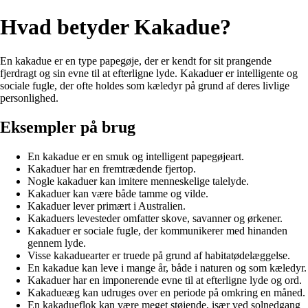
Hvad betyder Kakadue?
En kakadue er en type papegøje, der er kendt for sit prangende
fjerdragt og sin evne til at efterligne lyde. Kakaduer er intelligente og
sociale fugle, der ofte holdes som kæledyr på grund af deres livlige
personlighed.
Eksempler på brug
En kakadue er en smuk og intelligent papegøjeart.
Kakaduer har en fremtrædende fjertop.
Nogle kakaduer kan imitere menneskelige talelyde.
Kakaduer kan være både tamme og vilde.
Kakaduer lever primært i Australien.
Kakaduers levesteder omfatter skove, savanner og ørkener.
Kakaduer er sociale fugle, der kommunikerer med hinanden
gennem lyde.
Visse kakaduearter er truede på grund af habitatødelæggelse.
En kakadue kan leve i mange år, både i naturen og som kæledyr.
Kakaduer har en imponerende evne til at efterligne lyde og ord.
Kakadueæg kan udruges over en periode på omkring en måned.
En kakadueflok kan være meget støjende, især ved solnedgang