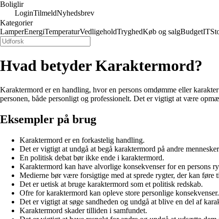
Boliglir
Login
Tilmeld
Nyhedsbrev
Kategorier
Lamper
Energi
Temperatur
Vedligehold
Tryghed
Køb og salg
Budget
IT
St
Hvad betyder Karaktermord?
Karaktermord er en handling, hvor en persons omdømme eller karakter b
personen, både personligt og professionelt. Det er vigtigt at være 
Eksempler på brug
Karaktermord er en forkastelig handling.
Det er vigtigt at undgå at begå karaktermord på andre mennesker
En politisk debat bør ikke ende i karaktermord.
Karaktermord kan have alvorlige konsekvenser for en persons ry
Medierne bør være forsigtige med at sprede rygter, der kan føre t
Det er uetisk at bruge karaktermord som et politisk redskab.
Ofre for karaktermord kan opleve store personlige konsekvenser.
Det er vigtigt at søge sandheden og undgå at blive en del af kara
Karaktermord skader tilliden i samfundet.