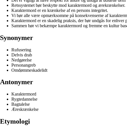
Det er vigtigt at have respekt for andre og undgå at udsætte dem
Retssystemet bør beskytte mod karaktermord og ærekrænkelser.
Karaktermord er en krænkelse af en persons integritet.
Vi bør alle være opmærksomme på konsekvenserne af karakterm
Karaktermord er en skadelig praksis, der bør undgås for enhver p
Sammen bør vi bekæmpe karaktermord og fremme en kultur basere
Synonymer
Rufusering
Delvis drab
Nedgørelse
Personangreb
Omdømmeskadelidt
Antonymer
Karaktermord
Rygtedannelse
Bagtalelse
Æreskrænkelse
Etymologi