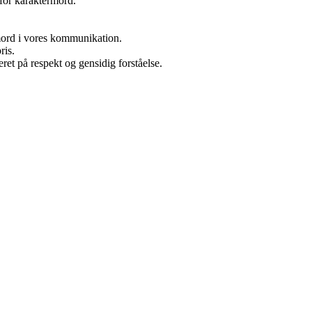
 for karaktermord.
ord i vores kommunikation.
ris.
t på respekt og gensidig forståelse.