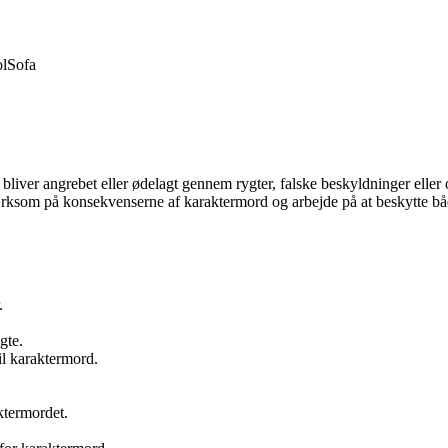
ol
Sofa
liver angrebet eller ødelagt gennem rygter, falske beskyldninger eller
opmærksom på konsekvenserne af karaktermord og arbejde på at beskytt
.
gte.
il karaktermord.
ktermordet.