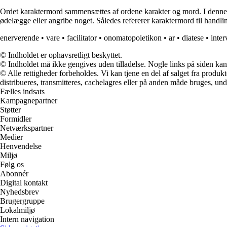
Ordet karaktermord sammensættes af ordene karakter og mord. I denne 
ødelægge eller angribe noget. Således refererer karaktermord til han
enerverende
•
vare
•
facilitator
•
onomatopoietikon
•
ar
•
diatese
•
inter
© Indholdet er ophavsretligt beskyttet.
© Indholdet må ikke gengives uden tilladelse. Nogle links på siden ka
© Alle rettigheder forbeholdes. Vi kan tjene en del af salget fra produk
distribueres, transmitteres, cachelagres eller på anden måde bruges, und
Fælles indsats
Kampagnepartner
Støtter
Formidler
Netværkspartner
Medier
Henvendelse
Miljø
Følg os
Abonnér
Digital kontakt
Nyhedsbrev
Brugergruppe
Lokalmiljø
Intern navigation