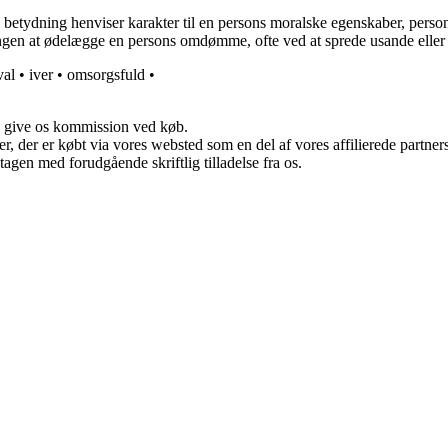
betydning henviser karakter til en persons moralske egenskaber, perso
dlingen at ødelægge en persons omdømme, ofte ved at sprede usande el
val
•
iver
•
omsorgsfuld
•
n give os kommission ved køb.
ter, der er købt via vores websted som en del af vores affilierede partn
tagen med forudgående skriftlig tilladelse fra os.