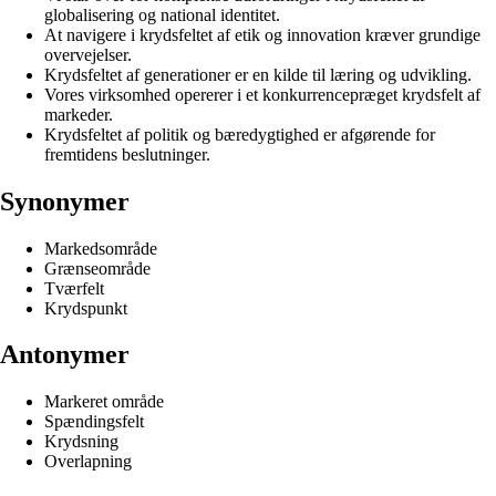
globalisering og national identitet.
At navigere i krydsfeltet af etik og innovation kræver grundige
overvejelser.
Krydsfeltet af generationer er en kilde til læring og udvikling.
Vores virksomhed opererer i et konkurrencepræget krydsfelt af
markeder.
Krydsfeltet af politik og bæredygtighed er afgørende for
fremtidens beslutninger.
Synonymer
Markedsområde
Grænseområde
Tværfelt
Krydspunkt
Antonymer
Markeret område
Spændingsfelt
Krydsning
Overlapning