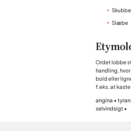
Skubbe
Slæbe
Etymol
Ordet lobbe st
handling, hvo
bold eller li
f.eks. at kast
angina
•
tyran
selvindsigt
•