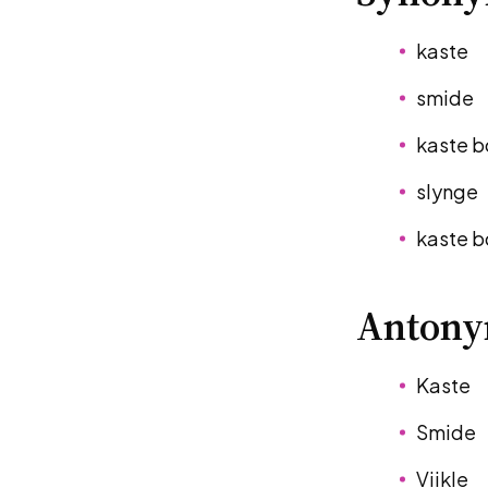
kaste
smide
kaste b
slynge
kaste b
Antony
Kaste
Smide
Viikle