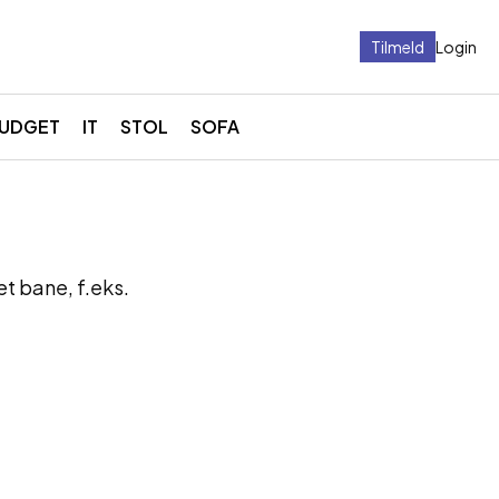
Tilmeld
Login
UDGET
IT
STOL
SOFA
t bane, f.eks.