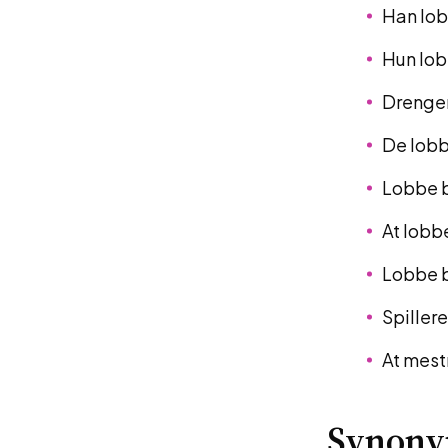
Han lob
Hun lob
Drengen
De lobb
Lobbe b
At lobb
Lobbe 
Spillere
At mest
Synon