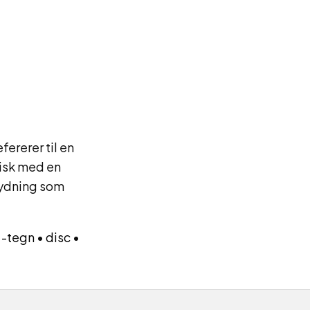
ererer til en
isk med en
tydning som
•
-tegn
•
disc
•