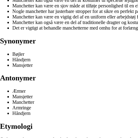
Manchetter kan også være en del af kostumer til specielle lejlighe
Manchetter kan være en sjov måde at tilføje personlighed til en ell
Nogle manchetter har justerbare stropper for at sikre en perfekt 
Manchetter kan være en vigtig del af en uniform eller arbejdstøj f
Manchetter kan også være en del af traditionelle dragter og kostume
Det er vigtigt at behandle manchetterne med omhu for at forlæng
Synonymer
Bøjler
Håndjern
Mansjetter
Antonymer
Ærmer
Mansjetter
Manchetter
Armringe
Håndjern
Etymologi