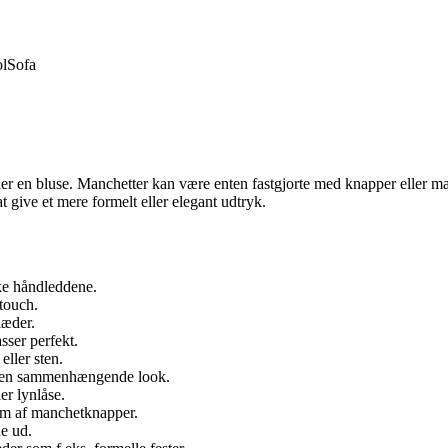
ol
Sofa
er en bluse. Manchetter kan være enten fastgjorte med knapper eller ma
t give et mere formelt eller elegant udtryk.
kke håndleddene.
 touch.
læder.
sser perfekt.
eller sten.
or en sammenhængende look.
er lynlåse.
orm af manchetknapper.
de ud.