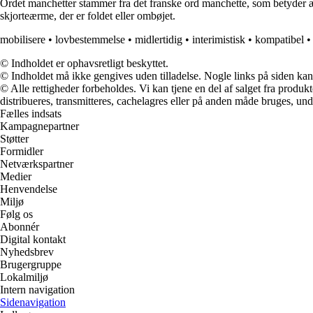
Ordet manchetter stammer fra det franske ord manchette, som betyder ær
skjorteærme, der er foldet eller ombøjet.
mobilisere
•
lovbestemmelse
•
midlertidig
•
interimistisk
•
kompatibel
© Indholdet er ophavsretligt beskyttet.
© Indholdet må ikke gengives uden tilladelse. Nogle links på siden ka
© Alle rettigheder forbeholdes. Vi kan tjene en del af salget fra produk
distribueres, transmitteres, cachelagres eller på anden måde bruges, und
Fælles indsats
Kampagnepartner
Støtter
Formidler
Netværkspartner
Medier
Henvendelse
Miljø
Følg os
Abonnér
Digital kontakt
Nyhedsbrev
Brugergruppe
Lokalmiljø
Intern navigation
Sidenavigation