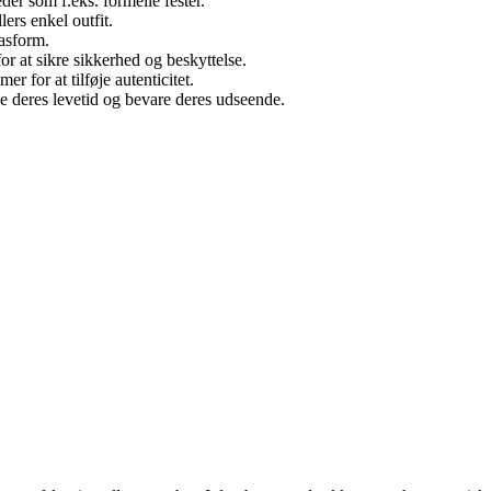
der som f.eks. formelle fester.
ers enkel outfit.
pasform.
or at sikre sikkerhed og beskyttelse.
r for at tilføje autenticitet.
e deres levetid og bevare deres udseende.