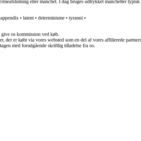
meafslutning eller manchet. I dag bruges udtrykket manchetter typisk ti
•
appendix
•
latent
•
determinisme
•
tyranni
•
n give os kommission ved køb.
ter, der er købt via vores websted som en del af vores affilierede partn
tagen med forudgående skriftlig tilladelse fra os.