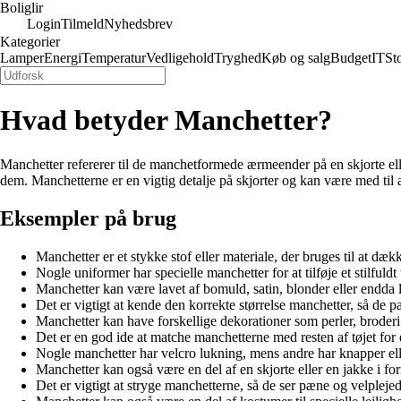
Boliglir
Login
Tilmeld
Nyhedsbrev
Kategorier
Lamper
Energi
Temperatur
Vedligehold
Tryghed
Køb og salg
Budget
IT
St
Hvad betyder Manchetter?
Manchetter refererer til de manchetformede ærmeender på en skjorte ell
dem. Manchetterne er en vigtig detalje på skjorter og kan være med til a
Eksempler på brug
Manchetter er et stykke stof eller materiale, der bruges til at dæ
Nogle uniformer har specielle manchetter for at tilføje et stilfuldt
Manchetter kan være lavet af bomuld, satin, blonder eller endda 
Det er vigtigt at kende den korrekte størrelse manchetter, så de pa
Manchetter kan have forskellige dekorationer som perler, broderi 
Det er en god ide at matche manchetterne med resten af tøjet f
Nogle manchetter har velcro lukning, mens andre har knapper ell
Manchetter kan også være en del af en skjorte eller en jakke i f
Det er vigtigt at stryge manchetterne, så de ser pæne og velpleje