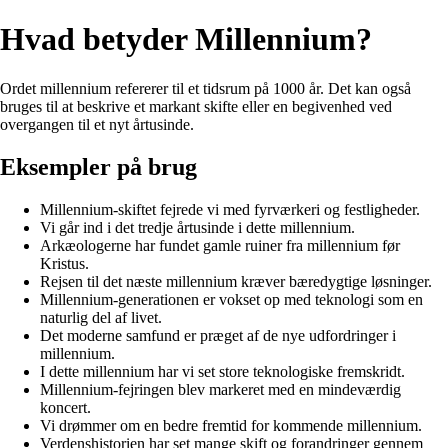
Hvad betyder Millennium?
Ordet millennium refererer til et tidsrum på 1000 år. Det kan også
bruges til at beskrive et markant skifte eller en begivenhed ved
overgangen til et nyt årtusinde.
Eksempler på brug
Millennium-skiftet fejrede vi med fyrværkeri og festligheder.
Vi går ind i det tredje årtusinde i dette millennium.
Arkæologerne har fundet gamle ruiner fra millennium før
Kristus.
Rejsen til det næste millennium kræver bæredygtige løsninger.
Millennium-generationen er vokset op med teknologi som en
naturlig del af livet.
Det moderne samfund er præget af de nye udfordringer i
millennium.
I dette millennium har vi set store teknologiske fremskridt.
Millennium-fejringen blev markeret med en mindeværdig
koncert.
Vi drømmer om en bedre fremtid for kommende millennium.
Verdenshistorien har set mange skift og forandringer gennem