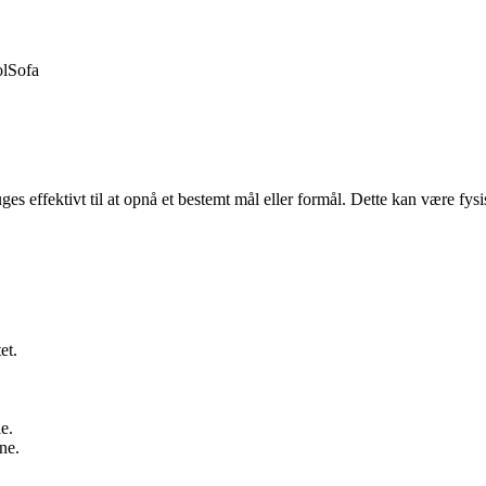
ol
Sofa
ges effektivt til at opnå et bestemt mål eller formål. Dette kan være fysi
et.
e.
ne.