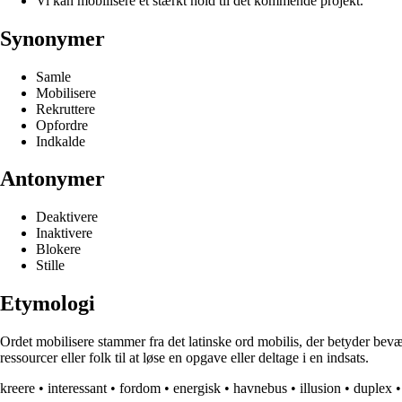
Vi kan mobilisere et stærkt hold til det kommende projekt.
Synonymer
Samle
Mobilisere
Rekruttere
Opfordre
Indkalde
Antonymer
Deaktivere
Inaktivere
Blokere
Stille
Etymologi
Ordet mobilisere stammer fra det latinske ord mobilis, der betyder bevæge
ressourcer eller folk til at løse en opgave eller deltage i en indsats.
kreere
•
interessant
•
fordom
•
energisk
•
havnebus
•
illusion
•
duplex