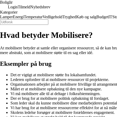
Boliglir
Login
Tilmeld
Nyhedsbrev
Kategorier
Lamper
Energi
Temperatur
Vedligehold
Tryghed
Køb og salg
Budget
IT
St
Hvad betyder Mobilisere?
At mobilisere betyder at samle eller organisere ressourcer, så de kan bru
mere abstrakt, som at mobilisere støtte til en sag eller idé.
Eksempler på brug
Det er vigtigt at mobilisere støtte fra lokalsamfundet.
Lederen opfordrer til at mobilisere ressourcer til projekterne.
Organisationen arbejder på at mobilisere frivillige til arrangement
Målet er at mobilisere opbakning til den nye kampagne.
Vi må mobilisere alle til at deltage i folkeafstemningen.
Der er brug for at mobilisere politisk opbakning til forslaget.
Som leder skal du kunne mobilisere dine medarbejderes potential
Vi har brug for at mobilisere ressourcerne effektivt for at nå måle
Skolens ledelse forsøger at mobilisere forældrenes engagement.