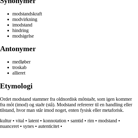
Synonymer
modstandskraft
modvirkning
imodstand
hindring
modsigelse
Antonymer
medløber
troskab
allieret
Etymologi
Ordet modstand stammer fra oldnordisk mótstaðr, som igen kommer
fra mót (imod) og staðr (stå). Modstand refererer til en handling eller
tilstand, hvor man står imod noget, enten fysisk eller metaforisk.
kultur
•
vital
•
latent
•
konnotation
•
samtid
•
rim
•
modstand
•
nuanceret
•
synes
•
autenticitet
•