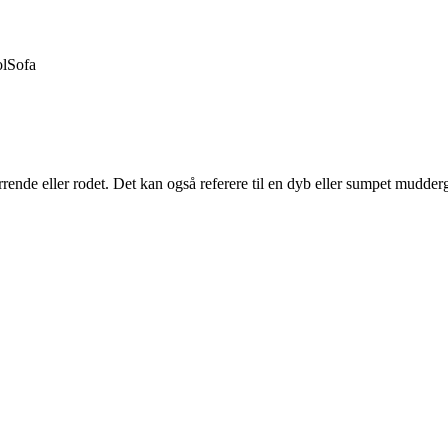
ol
Sofa
virrende eller rodet. Det kan også referere til en dyb eller sumpet mudderg