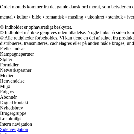
Ordet morads kommer fra det gamle dansk ord morat, som betyder en dårli
mental
•
kultur
•
bilde
•
romantisk
•
musling
•
ukonkret
•
stenbuk
•
ive
© Indholdet er ophavsretligt beskyttet.
© Indholdet må ikke gengives uden tilladelse. Nogle links på siden ka
© Alle rettigheder forbeholdes. Vi kan tjene en del af salget fra produk
distribueres, transmitteres, cachelagres eller på anden måde bruges, und
Fælles indsats
Kampagnepartner
Støtter
Formidler
Netværkspartner
Medier
Henvendelse
Miljø
Følg os
Abonnér
Digital kontakt
Nyhedsbrev
Brugergruppe
Lokalmiljø
Intern navigation
Sidenavigation