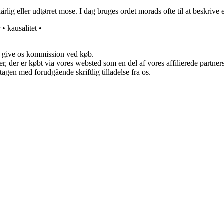
g eller udtørret mose. I dag bruges ordet morads ofte til at beskrive en
r
•
kausalitet
•
n give os kommission ved køb.
ter, der er købt via vores websted som en del af vores affilierede partn
tagen med forudgående skriftlig tilladelse fra os.