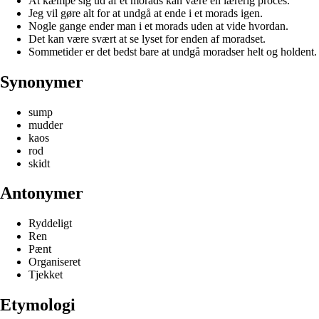
At kæmpe sig ud af et morads kan være en lærerig proces.
Jeg vil gøre alt for at undgå at ende i et morads igen.
Nogle gange ender man i et morads uden at vide hvordan.
Det kan være svært at se lyset for enden af moradset.
Sommetider er det bedst bare at undgå moradser helt og holdent.
Synonymer
sump
mudder
kaos
rod
skidt
Antonymer
Ryddeligt
Ren
Pænt
Organiseret
Tjekket
Etymologi