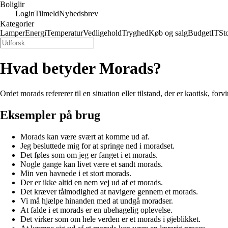
Boliglir
Login
Tilmeld
Nyhedsbrev
Kategorier
Lamper
Energi
Temperatur
Vedligehold
Tryghed
Køb og salg
Budget
IT
St
Hvad betyder Morads?
Ordet morads refererer til en situation eller tilstand, der er kaotisk, for
Eksempler på brug
Morads kan være svært at komme ud af.
Jeg besluttede mig for at springe ned i moradset.
Det føles som om jeg er fanget i et morads.
Nogle gange kan livet være et sandt morads.
Min ven havnede i et stort morads.
Der er ikke altid en nem vej ud af et morads.
Det kræver tålmodighed at navigere gennem et morads.
Vi må hjælpe hinanden med at undgå moradser.
At falde i et morads er en ubehagelig oplevelse.
Det virker som om hele verden er et morads i øjeblikket.