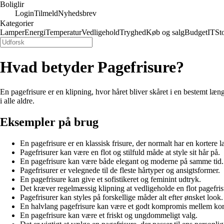
Boliglir
Login
Tilmeld
Nyhedsbrev
Kategorier
Lamper
Energi
Temperatur
Vedligehold
Tryghed
Køb og salg
Budget
IT
St
Hvad betyder Pagefrisure?
En pagefrisure er en klipning, hvor håret bliver skåret i en bestemt læng
i alle aldre.
Eksempler på brug
En pagefrisure er en klassisk frisure, der normalt har en kortere
Pagefrisurer kan være en flot og stilfuld måde at style sit hår på.
En pagefrisure kan være både elegant og moderne på samme tid.
Pagefrisurer er velegnede til de fleste hårtyper og ansigtsformer.
En pagefrisure kan give et sofistikeret og feminint udtryk.
Det kræver regelmæssig klipning at vedligeholde en flot pagefris
Pagefrisurer kan styles på forskellige måder alt efter ønsket look.
En halvlang pagefrisure kan være et godt kompromis mellem kort
En pagefrisure kan være et friskt og ungdommeligt valg.