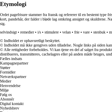
Etymologi
Ordet pagefrisure stammer fra fransk og refererer til en bestemt type fr
kort, pandehår, der falder i bløde lag omkring ansigtet og skuldrene. Na
sig.
selvindsigt
•
remedier
•
i/s
•
stimulere
•
velan
•
frie
•
vare
•
stenbuk
•
m
© Indholdet er ophavsretligt beskyttet.
© Indholdet må ikke gengives uden tilladelse. Nogle links på siden ka
© Alle rettigheder forbeholdes. Vi kan tjene en del af salget fra produk
distribueres, transmitteres, cachelagres eller på anden måde bruges, und
Fælles indsats
Kampagnepartner
Støtter
Formidler
Netværkspartner
Medier
Henvendelse
Miljø
Følg os
Abonnér
Digital kontakt
Nyhedsbrev