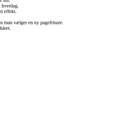
 stil.
l hverdag.
t effekt.
den man vælger en ny pagefrisure.
håret.