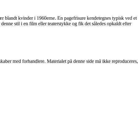
pulær blandt kvinder i 1960erne. En pagefrisure kendetegnes typisk ved et
ne stil i en film eller teaterstykke og fik det således opkaldt efter
erskaber med forhandlere. Materialet på denne side må ikke reproduceres,