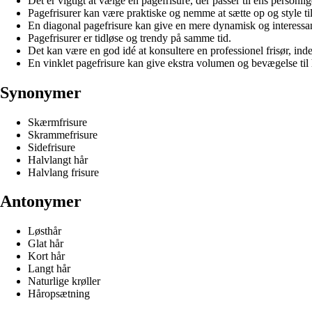
Det er vigtigt at vælge en pagefrisure, der passer til ens personlige
Pagefrisurer kan være praktiske og nemme at sætte op og style ti
En diagonal pagefrisure kan give en mere dynamisk og interessan
Pagefrisurer er tidløse og trendy på samme tid.
Det kan være en god idé at konsultere en professionel frisør, in
En vinklet pagefrisure kan give ekstra volumen og bevægelse til 
Synonymer
Skærmfrisure
Skrammefrisure
Sidefrisure
Halvlangt hår
Halvlang frisure
Antonymer
Løsthår
Glat hår
Kort hår
Langt hår
Naturlige krøller
Håropsætning