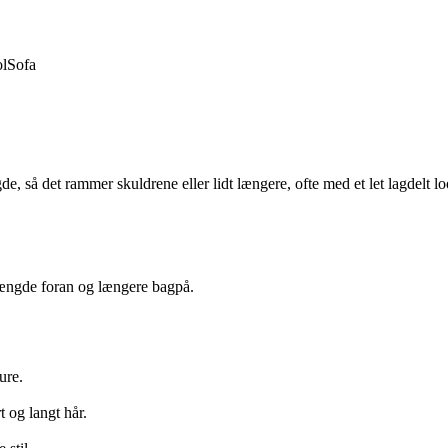
ol
Sofa
de, så det rammer skuldrene eller lidt længere, ofte med et let lagdelt l
 længde foran og længere bagpå.
ure.
 og langt hår.