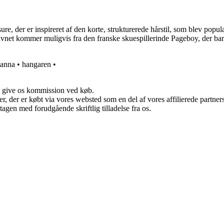
isure, der er inspireret af den korte, strukturerede hårstil, som blev po
vnet kommer muligvis fra den franske skuespillerinde Pageboy, der bar den
anna
•
hangaren
•
n give os kommission ved køb.
ter, der er købt via vores websted som en del af vores affilierede partn
tagen med forudgående skriftlig tilladelse fra os.