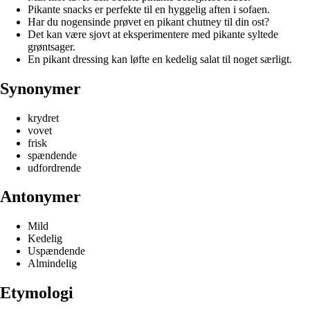
Pikante snacks er perfekte til en hyggelig aften i sofaen.
Har du nogensinde prøvet en pikant chutney til din ost?
Det kan være sjovt at eksperimentere med pikante syltede
grøntsager.
En pikant dressing kan løfte en kedelig salat til noget særligt.
Synonymer
krydret
vovet
frisk
spændende
udfordrende
Antonymer
Mild
Kedelig
Uspændende
Almindelig
Etymologi