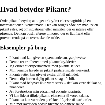
Hvad betyder Pikant?
Ordet pikant betyder, at noget er krydret eller smagfuldt på en
interessant eller uventet måde. Det kan bruges både om mad, fx en
pikant salsa, og om situationer eller samtaler, der er intense eller
pirrende. Det kan også referere til noget, der er lidt frækt eller
provokerende på en overraskende måde.
Eksempler på brug
Pikant mad kan give en spændende smagsoplevelse.
Denne ret er tilberedt med pikante krydderier.
Jeg elsker at eksperimentere med pikante saucer.
Min veninde lavede en pikant pastaret sidste weekend.
Pikante retter kan give et ekstra pift til måltidet.
Denne dip har en dejlig pikant smag af chili.
Pikant mad behøver ikke være stærk – det kan være delikat og
nuanceret.
Jeg foretrækker min pizza med pikante toppings.
Vi kan lide at tilføje pikante elementer til vores salater.
Pikant ost kan være den perfekte tilføjelse til ostebordet.
Min mor laver den bedste pikante bolognese sauce.