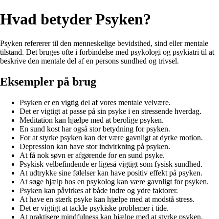
Hvad betyder Psyken?
Psyken refererer til den menneskelige bevidsthed, sind eller mentale
tilstand. Det bruges ofte i forbindelse med psykologi og psykiatri til at
beskrive den mentale del af en persons sundhed og trivsel.
Eksempler på brug
Psyken er en vigtig del af vores mentale velvære.
Det er vigtigt at passe på sin psyke i en stressende hverdag.
Meditation kan hjælpe med at berolige psyken.
En sund kost har også stor betydning for psyken.
For at styrke psyken kan det være gavnligt at dyrke motion.
Depression kan have stor indvirkning på psyken.
At få nok søvn er afgørende for en sund psyke.
Psykisk velbefindende er ligeså vigtigt som fysisk sundhed.
At udtrykke sine følelser kan have positiv effekt på psyken.
At søge hjælp hos en psykolog kan være gavnligt for psyken.
Psyken kan påvirkes af både indre og ydre faktorer.
At have en stærk psyke kan hjælpe med at modstå stress.
Det er vigtigt at tackle psykiske problemer i tide.
At praktisere mindfulness kan hjælpe med at styrke psyken.