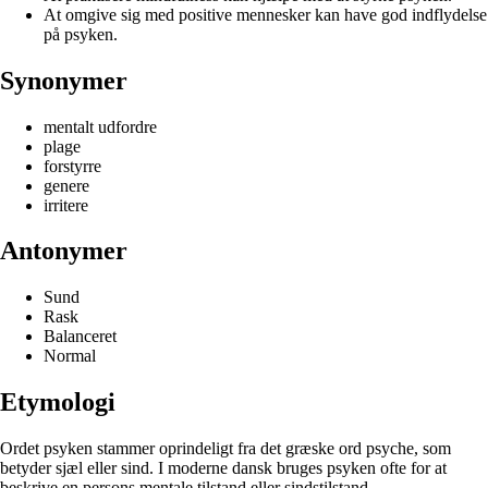
At omgive sig med positive mennesker kan have god indflydelse
på psyken.
Synonymer
mentalt udfordre
plage
forstyrre
genere
irritere
Antonymer
Sund
Rask
Balanceret
Normal
Etymologi
Ordet psyken stammer oprindeligt fra det græske ord psyche, som
betyder sjæl eller sind. I moderne dansk bruges psyken ofte for at
beskrive en persons mentale tilstand eller sindstilstand.