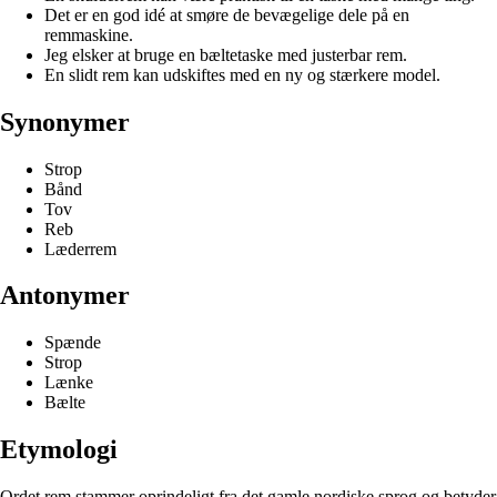
Det er en god idé at smøre de bevægelige dele på en
remmaskine.
Jeg elsker at bruge en bæltetaske med justerbar rem.
En slidt rem kan udskiftes med en ny og stærkere model.
Synonymer
Strop
Bånd
Tov
Reb
Læderrem
Antonymer
Spænde
Strop
Lænke
Bælte
Etymologi
Ordet rem stammer oprindeligt fra det gamle nordiske sprog og betyder