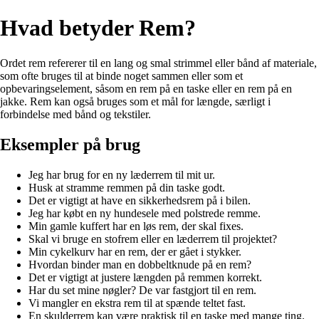
Hvad betyder Rem?
Ordet rem refererer til en lang og smal strimmel eller bånd af materiale,
som ofte bruges til at binde noget sammen eller som et
opbevaringselement, såsom en rem på en taske eller en rem på en
jakke. Rem kan også bruges som et mål for længde, særligt i
forbindelse med bånd og tekstiler.
Eksempler på brug
Jeg har brug for en ny læderrem til mit ur.
Husk at stramme remmen på din taske godt.
Det er vigtigt at have en sikkerhedsrem på i bilen.
Jeg har købt en ny hundesele med polstrede remme.
Min gamle kuffert har en løs rem, der skal fixes.
Skal vi bruge en stofrem eller en læderrem til projektet?
Min cykelkurv har en rem, der er gået i stykker.
Hvordan binder man en dobbeltknude på en rem?
Det er vigtigt at justere længden på remmen korrekt.
Har du set mine nøgler? De var fastgjort til en rem.
Vi mangler en ekstra rem til at spænde teltet fast.
En skulderrem kan være praktisk til en taske med mange ting.