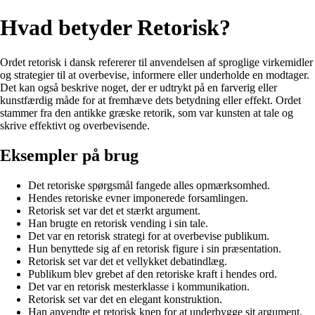
Hvad betyder Retorisk?
Ordet retorisk i dansk refererer til anvendelsen af sproglige virkemidler
og strategier til at overbevise, informere eller underholde en modtager.
Det kan også beskrive noget, der er udtrykt på en farverig eller
kunstfærdig måde for at fremhæve dets betydning eller effekt. Ordet
stammer fra den antikke græske retorik, som var kunsten at tale og
skrive effektivt og overbevisende.
Eksempler på brug
Det retoriske spørgsmål fangede alles opmærksomhed.
Hendes retoriske evner imponerede forsamlingen.
Retorisk set var det et stærkt argument.
Han brugte en retorisk vending i sin tale.
Det var en retorisk strategi for at overbevise publikum.
Hun benyttede sig af en retorisk figure i sin præsentation.
Retorisk set var det et vellykket debatindlæg.
Publikum blev grebet af den retoriske kraft i hendes ord.
Det var en retorisk mesterklasse i kommunikation.
Retorisk set var det en elegant konstruktion.
Han anvendte et retorisk knep for at underbygge sit argument.