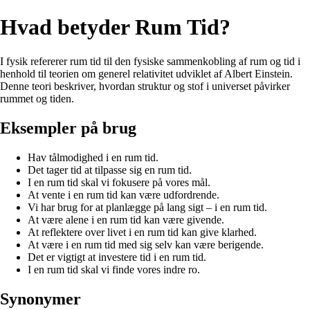
Hvad betyder Rum Tid?
I fysik refererer rum tid til den fysiske sammenkobling af rum og tid i
henhold til teorien om generel relativitet udviklet af Albert Einstein.
Denne teori beskriver, hvordan struktur og stof i universet påvirker
rummet og tiden.
Eksempler på brug
Hav tålmodighed i en rum tid.
Det tager tid at tilpasse sig en rum tid.
I en rum tid skal vi fokusere på vores mål.
At vente i en rum tid kan være udfordrende.
Vi har brug for at planlægge på lang sigt – i en rum tid.
At være alene i en rum tid kan være givende.
At reflektere over livet i en rum tid kan give klarhed.
At være i en rum tid med sig selv kan være berigende.
Det er vigtigt at investere tid i en rum tid.
I en rum tid skal vi finde vores indre ro.
Synonymer