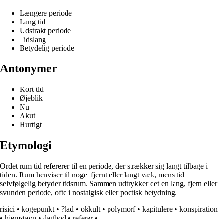
Længere periode
Lang tid
Udstrakt periode
Tidslang
Betydelig periode
Antonymer
Kort tid
Øjeblik
Nu
Akut
Hurtigt
Etymologi
Ordet rum tid refererer til en periode, der strækker sig langt tilbage i
tiden. Rum henviser til noget fjernt eller langt væk, mens tid
selvfølgelig betyder tidsrum. Sammen udtrykker det en lang, fjern eller
svunden periode, ofte i nostalgisk eller poetisk betydning.
risici
•
kogepunkt
•
?lad
•
okkult
•
polymorf
•
kapitulere
•
konspiration
•
hjemstavn
•
dagbod
•
referer
•