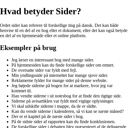
Hvad betyder Sider?
Ordet sider kan referere til forskellige ting på dansk. Det kan både
henvise til en del af en bog eller et dokument, eller det kan også betyde
en del af en hjemmeside eller et online platform.
Eksempler på brug
Jeg læser en interessant bog med mange sider.
På hjemmesiden kan du finde forskellige sider om emnet.
De oversatte sider var fyldt med fejl.
Min yndlingsside på internettet har mange sjove sider.
Reklamerne fylder for mange sider på denne website.
Jeg bøjede siderne på bogen for at markere, hvor jeg var
kommet til.
Han vendte siderne i sit notesbog for at finde den rigtige side.
Siderne på avisartiklen var fyldt med vigtige oplysninger.
Vi skal udskifte siderne i mappe, da de er slidte.
Kan du vende siderne i kalenderen, så vi kan se næste måned?
Der er et kapitel på de næste sider i bog.
På de sidste sider af rapporten kan du finde konklusionen.
De forskellige sider i debatten blev præsenteret af de deltagende