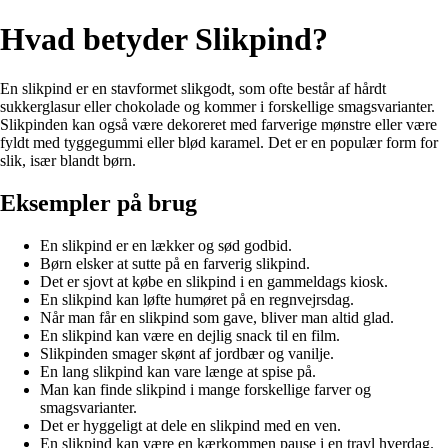
Hvad betyder Slikpind?
En slikpind er en stavformet slikgodt, som ofte består af hårdt
sukkerglasur eller chokolade og kommer i forskellige smagsvarianter.
Slikpinden kan også være dekoreret med farverige mønstre eller være
fyldt med tyggegummi eller blød karamel. Det er en populær form for
slik, især blandt børn.
Eksempler på brug
En slikpind er en lækker og sød godbid.
Børn elsker at sutte på en farverig slikpind.
Det er sjovt at købe en slikpind i en gammeldags kiosk.
En slikpind kan løfte humøret på en regnvejrsdag.
Når man får en slikpind som gave, bliver man altid glad.
En slikpind kan være en dejlig snack til en film.
Slikpinden smager skønt af jordbær og vanilje.
En lang slikpind kan vare længe at spise på.
Man kan finde slikpind i mange forskellige farver og
smagsvarianter.
Det er hyggeligt at dele en slikpind med en ven.
En slikpind kan være en kærkommen pause i en travl hverdag.