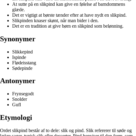
At sutte på en slikpind kan give en følelse af barndommens
glæde.
Det er vigtigt at børste tænder efter at have nydt en slikpind.
Slikpinden knaser skønt, når man bider i den.
Det er en tradition at give børn en slikpind som belønning.
Synonymer
Slikkepind
Ispinde
Flødeisstang
Sødepinde
Antonymer
Frynsegodt
Snolder
Gufl
Etymologi
Ordet slikpind består af to dele: slik og pind. Slik refererer til søde og
lækre sager, typisk slik eller desserter. Pind henviser til den form, som