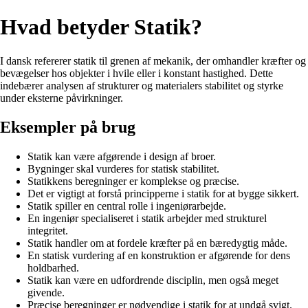
Hvad betyder Statik?
I dansk refererer statik til grenen af ​​mekanik, der omhandler kræfter og
bevægelser hos objekter i hvile eller i konstant hastighed. Dette
indebærer analysen af strukturer og materialers stabilitet og styrke
under eksterne påvirkninger.
Eksempler på brug
Statik kan være afgørende i design af broer.
Bygninger skal vurderes for statisk stabilitet.
Statikkens beregninger er komplekse og præcise.
Det er vigtigt at forstå principperne i statik for at bygge sikkert.
Statik spiller en central rolle i ingeniørarbejde.
En ingeniør specialiseret i statik arbejder med strukturel
integritet.
Statik handler om at fordele kræfter på en bæredygtig måde.
En statisk vurdering af en konstruktion er afgørende for dens
holdbarhed.
Statik kan være en udfordrende disciplin, men også meget
givende.
Præcise beregninger er nødvendige i statik for at undgå svigt.