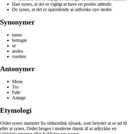
Han synes, at det er vigtigt at have en positiv attitude.
De synes, at det er spændende at udforske nye steder.
Synonymer
mene
betragte
se
ansku
vurdere
Antonymer
Mene
Tro
Føle
Antage
Etymologi
Ordet synes stammer fra oldnordisk sýnask, som betyder at se ud til
eller at synes. Ordet bruges i moderne dansk til at udtrykke en
subjektiv mening eller holdning om noget.