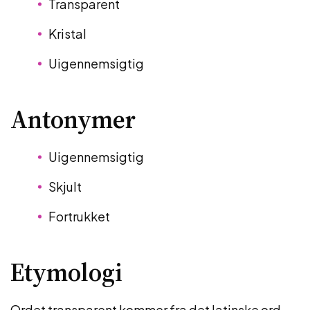
Transparent
Kristal
Uigennemsigtig
Antonymer
Uigennemsigtig
Skjult
Fortrukket
Etymologi
Ordet transparent kommer fra det latinske ord