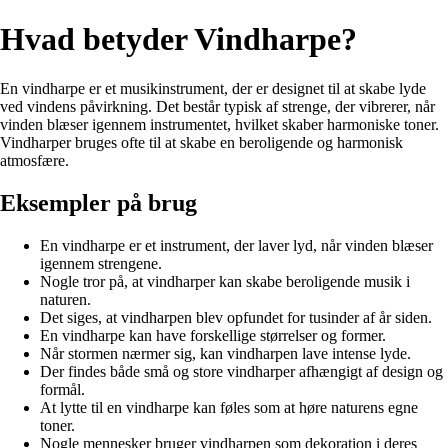
Hvad betyder Vindharpe?
En vindharpe er et musikinstrument, der er designet til at skabe lyde
ved vindens påvirkning. Det består typisk af strenge, der vibrerer, når
vinden blæser igennem instrumentet, hvilket skaber harmoniske toner.
Vindharper bruges ofte til at skabe en beroligende og harmonisk
atmosfære.
Eksempler på brug
En vindharpe er et instrument, der laver lyd, når vinden blæser
igennem strengene.
Nogle tror på, at vindharper kan skabe beroligende musik i
naturen.
Det siges, at vindharpen blev opfundet for tusinder af år siden.
En vindharpe kan have forskellige størrelser og former.
Når stormen nærmer sig, kan vindharpen lave intense lyde.
Der findes både små og store vindharper afhængigt af design og
formål.
At lytte til en vindharpe kan føles som at høre naturens egne
toner.
Nogle mennesker bruger vindharpen som dekoration i deres