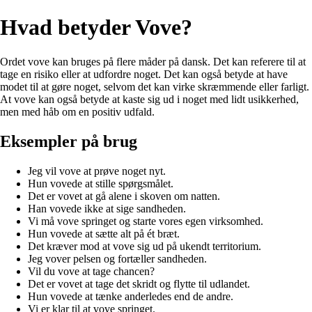
Hvad betyder Vove?
Ordet vove kan bruges på flere måder på dansk. Det kan referere til at
tage en risiko eller at udfordre noget. Det kan også betyde at have
modet til at gøre noget, selvom det kan virke skræmmende eller farligt.
At vove kan også betyde at kaste sig ud i noget med lidt usikkerhed,
men med håb om en positiv udfald.
Eksempler på brug
Jeg vil vove at prøve noget nyt.
Hun vovede at stille spørgsmålet.
Det er vovet at gå alene i skoven om natten.
Han vovede ikke at sige sandheden.
Vi må vove springet og starte vores egen virksomhed.
Hun vovede at sætte alt på ét bræt.
Det kræver mod at vove sig ud på ukendt territorium.
Jeg vover pelsen og fortæller sandheden.
Vil du vove at tage chancen?
Det er vovet at tage det skridt og flytte til udlandet.
Hun vovede at tænke anderledes end de andre.
Vi er klar til at vove springet.