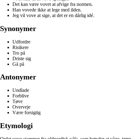
Det kan være vovet at afvige fra normen.
Han vovede ikke at lege med ilden.
Jeg vil vove at sige, at det er en dårlig idé.
Synonymer
Udfordre
Risikere
Tro på
Driste sig
Gå på
Antonymer
Undlade
Forblive
Tøve
Overveje
Være forsigtig
Etymologi
Ordet vove stammer fra oldnordisk váfa, som betyder at våge, tørre