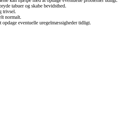
e kan hjælpe med at opdage eventuelle problemer tidligt.
dbryde tabuer og skabe bevidsthed.
 trivsel.
lt normalt.
 at opdage eventuelle uregelmæssigheder tidligt.