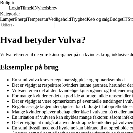
Boliglir
Login
Tilmeld
Nyhedsbrev
Kategorier
Lamper
Energi
Temperatur
Vedligehold
Tryghed
Køb og salg
Budget
IT
St
Hvad betyder Vulva?
Vulva refererer til de ydre kønsorganer på en kvindes krop, inklusive d
Eksempler på brug
En sund vulva kræver regelmæssig pleje og opmærksomhed.
Det er vigtigt at respektere kvinders intime grænser, herunder de
Vulvaen er en del af den kvindelige kønsorganer og fortjener res
For mange kvinder er det en god idé at bruge milde rensemidler ti
Det er vigtigt at være opmærksom på eventuelle ændringer i vulv
Regelmæssige lægeundersøgelser kan bidrage til at opretholde e
Mange kvinder oplever ubehag eller kløe i vulvaen på et eller ande
En irritation af vulvaen kan skyldes mange faktorer, såsom infektio
Det er vigtigt at undgå at anvende skrappe kemikalier på vulvaen, 
En sund livsstil med god hygiejne kan bidrage til at opretholde e