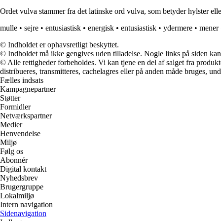
Ordet vulva stammer fra det latinske ord vulva, som betyder hylster ell
mulle
•
sejre
•
entusiastisk
•
energisk
•
entusiastisk
•
ydermere
•
mener
© Indholdet er ophavsretligt beskyttet.
© Indholdet må ikke gengives uden tilladelse. Nogle links på siden ka
© Alle rettigheder forbeholdes. Vi kan tjene en del af salget fra produk
distribueres, transmitteres, cachelagres eller på anden måde bruges, und
Fælles indsats
Kampagnepartner
Støtter
Formidler
Netværkspartner
Medier
Henvendelse
Miljø
Følg os
Abonnér
Digital kontakt
Nyhedsbrev
Brugergruppe
Lokalmiljø
Intern navigation
Sidenavigation