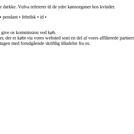
er dække. Vulva refererer til de ydre kønsorganer hos kvinder.
•
pendant
•
febrilsk
•
id
•
n give os kommission ved køb.
ter, der er købt via vores websted som en del af vores affilierede partn
tagen med forudgående skriftlig tilladelse fra os.