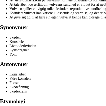
At være opmærksom på vulvaens normale udseende og fornemmels
At tale åbent og ærligt om vulvaens sundhed er vigtigt for at ne
Vulvaen spiller en vigtig rolle i kvinders reproduktive sundhed og
Kvinders vulvaer kan variere i udseende og størrelse, og det er he
At give sig tid til at lære sin egen vulva at kende kan bidrage til
Synonymer
Skeden
Kønsdele
Livmoderkvinden
Kønsorganer
Yoni
Antonymer
Kønslæber
Ydre kønsdele
Fissse
Skedeåbning
Skedekrans
Etymologi