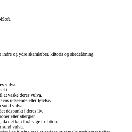
ol
Sofa
e indre og ydre skamlæber, klitoris og skedeåbning.
res vulva.
pekt.
l at vaske deres vulva.
aens udseende eller følelse.
n sund vulva.
t tidspunkt i deres liv.
ner eller allergier.
da det kan forårsage irritation.
n sund vulva.