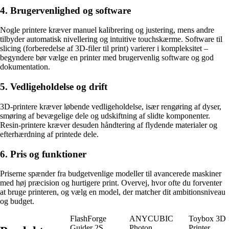
4. Brugervenlighed og software
Nogle printere kræver manuel kalibrering og justering, mens andre
tilbyder automatisk nivellering og intuitive touchskærme. Software til
slicing (forberedelse af 3D-filer til print) varierer i kompleksitet –
begyndere bør vælge en printer med brugervenlig software og god
dokumentation.
5. Vedligeholdelse og drift
3D-printere kræver løbende vedligeholdelse, især rengøring af dyser,
smøring af bevægelige dele og udskiftning af slidte komponenter.
Resin-printere kræver desuden håndtering af flydende materialer og
efterhærdning af printede dele.
6. Pris og funktioner
Priserne spænder fra budgetvenlige modeller til avancerede maskiner
med høj præcision og hurtigere print. Overvej, hvor ofte du forventer
at bruge printeren, og vælg en model, der matcher dit ambitionsniveau
og budget.
FlashForge
ANYCUBIC
Toybox 3D
Guider 2S
Photon
Printer