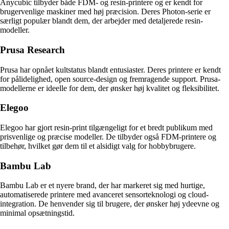
Anycubic tilbyder både FDM- og resin-printere og er kendt for
brugervenlige maskiner med høj præcision. Deres Photon-serie er
særligt populær blandt dem, der arbejder med detaljerede resin-
modeller.
Prusa Research
Prusa har opnået kultstatus blandt entusiaster. Deres printere er kendt
for pålidelighed, open source-design og fremragende support. Prusa-
modellerne er ideelle for dem, der ønsker høj kvalitet og fleksibilitet.
Elegoo
Elegoo har gjort resin-print tilgængeligt for et bredt publikum med
prisvenlige og præcise modeller. De tilbyder også FDM-printere og
tilbehør, hvilket gør dem til et alsidigt valg for hobbybrugere.
Bambu Lab
Bambu Lab er et nyere brand, der har markeret sig med hurtige,
automatiserede printere med avanceret sensorteknologi og cloud-
integration. De henvender sig til brugere, der ønsker høj ydeevne og
minimal opsætningstid.