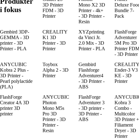
Produkter
3D Printer
Mono X2 3D
Deluxe Foo
i fokus
FDM - 3D
Printer - 4k+
Bundle 7-
Printer
- 3D Printer -
Pack
Resin
Gembird 3DP-
CREALITY
XYZprinting
FlashForge
GEMMA - 3D
K1 3D
da Vinci Jr.
Adventurer
printer - 3D
Printer - 3D
2.0 Mix - 3D
5M Pro 3D
Printer - PLA
Printer
Printer - PLA
Printer FD
- 3D Printer
ANYCUBIC
Toybox
Gembird
CREALIT
Kobra 2 Plus -
Alpha 2 - 3D
Flashforge
Ender-3 V3
3D Printer -
Printer
Adventurer4
KE - 3D
Pearl polylactide
- 3D Printer -
Printer
(PLA)
ABS
FlashForge
ANYCUBIC
FlashForge
ANYCUBI
Creator 4A 3D
Photon
Adventurer 3
Kobra 3
printer 3D
Mono M5s
- 3D printer -
Combo -
printer
Pro 3D
3D Printer -
Multicolor
Printer - 3D
ABS
3D Printer +
Printer -
Filiament
Resin
Dryer - 3D
Printer