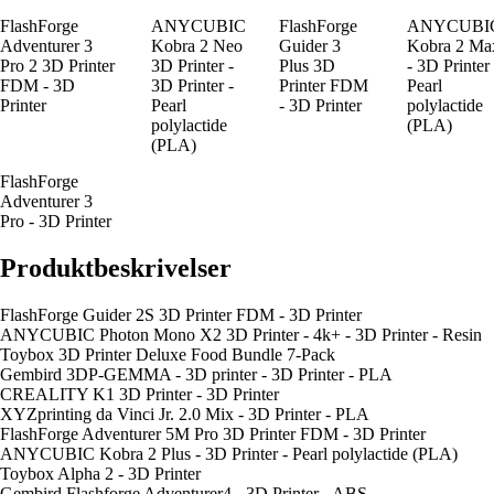
FlashForge
ANYCUBIC
FlashForge
ANYCUBI
Adventurer 3
Kobra 2 Neo
Guider 3
Kobra 2 Ma
Pro 2 3D Printer
3D Printer -
Plus 3D
- 3D Printer 
FDM - 3D
3D Printer -
Printer FDM
Pearl
Printer
Pearl
- 3D Printer
polylactide
polylactide
(PLA)
(PLA)
FlashForge
Adventurer 3
Pro - 3D Printer
Produktbeskrivelser
FlashForge Guider 2S 3D Printer FDM - 3D Printer
ANYCUBIC Photon Mono X2 3D Printer - 4k+ - 3D Printer - Resin
Toybox 3D Printer Deluxe Food Bundle 7-Pack
Gembird 3DP-GEMMA - 3D printer - 3D Printer - PLA
CREALITY K1 3D Printer - 3D Printer
XYZprinting da Vinci Jr. 2.0 Mix - 3D Printer - PLA
FlashForge Adventurer 5M Pro 3D Printer FDM - 3D Printer
ANYCUBIC Kobra 2 Plus - 3D Printer - Pearl polylactide (PLA)
Toybox Alpha 2 - 3D Printer
Gembird Flashforge Adventurer4 - 3D Printer - ABS