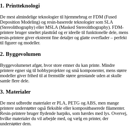
1. Printteknologi
De mest almindelige teknologier til hjemmebrug er FDM (Fused
Deposition Modeling) og resin-baserede teknologier som SLA
(Stereolithography) eller MSLA (Masked Stereolithography). FDM-
printere bruger smeltet plasttråd og er ideelle til funktionelle dele, mens
resin-printere giver ekstremt fine detaljer og glatte overflader – perfekt
til figurer og modeller.
2. Byggevolumen
Byggevolumenet afgør, hvor store emner du kan printe. Mindre
printere egner sig til hobbyprojekter og små komponenter, mens større
modeller giver frihed til at fremstille større genstande uden at skulle
samle flere dele.
3. Materialer
De mest udbredte materialer er PLA, PETG og ABS, men mange
printere understøtter også fleksible eller kompositbaserede filamenter.
Resin-printere bruger flydende harpiks, som hærdes med lys. Overvej,
hvilke materialer du vil arbejde med, og vælg en printer, der
understøtter dem.