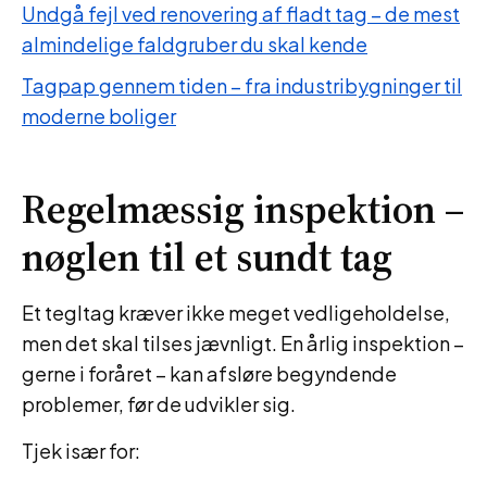
Undgå fejl ved renovering af fladt tag – de mest
almindelige faldgruber du skal kende
Tagpap gennem tiden – fra industribygninger til
moderne boliger
Regelmæssig inspektion –
nøglen til et sundt tag
Et tegltag kræver ikke meget vedligeholdelse,
men det skal tilses jævnligt. En årlig inspektion –
gerne i foråret – kan afsløre begyndende
problemer, før de udvikler sig.
Tjek især for: