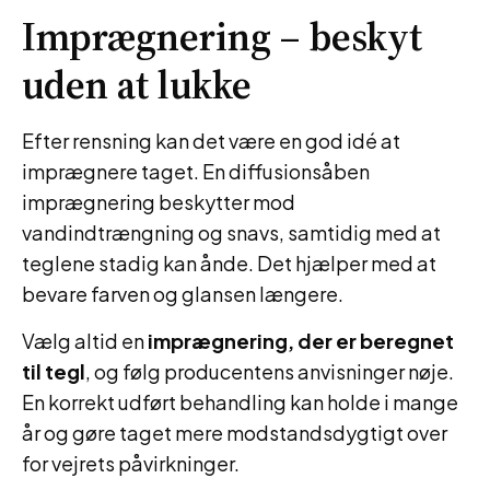
Imprægnering – beskyt
uden at lukke
Efter rensning kan det være en god idé at
imprægnere taget. En diffusionsåben
imprægnering beskytter mod
vandindtrængning og snavs, samtidig med at
teglene stadig kan ånde. Det hjælper med at
bevare farven og glansen længere.
Vælg altid en
imprægnering, der er beregnet
til tegl
, og følg producentens anvisninger nøje.
En korrekt udført behandling kan holde i mange
år og gøre taget mere modstandsdygtigt over
for vejrets påvirkninger.