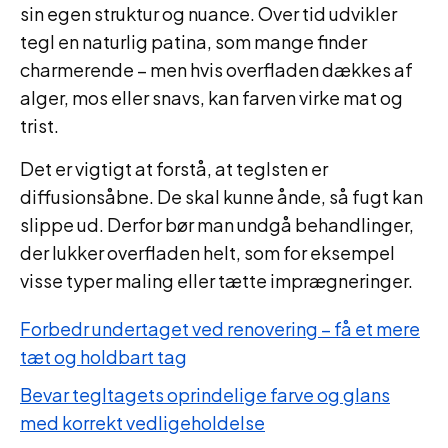
sin egen struktur og nuance. Over tid udvikler
tegl en naturlig patina, som mange finder
charmerende – men hvis overfladen dækkes af
alger, mos eller snavs, kan farven virke mat og
trist.
Det er vigtigt at forstå, at teglsten er
diffusionsåbne. De skal kunne ånde, så fugt kan
slippe ud. Derfor bør man undgå behandlinger,
der lukker overfladen helt, som for eksempel
visse typer maling eller tætte imprægneringer.
Forbedr undertaget ved renovering – få et mere
tæt og holdbart tag
Bevar tegltagets oprindelige farve og glans
med korrekt vedligeholdelse