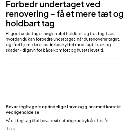
Forbedr undertaget ved
renovering – få et mere tæt og
holdbart tag
Et godt undertag er nøglen til et holdbart og tæt tag. Læs,
hvordan du kan forbedre undertaget, når du renoverer taget,
og få et hjem, der er bedre beskyttet mod fugt, træk og
skader – til gavn for både komfort og husets levetid.
Bevar tegltagets oprindelige farve og glans med korrekt
vedligeholdelse
Få dit tegltag til at bevare sit naturlige udtryk år efter år
Tag