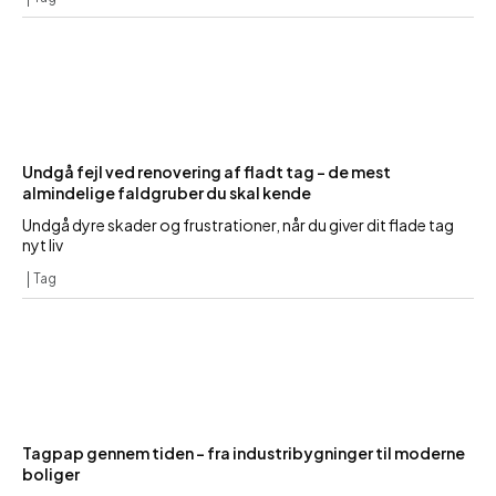
Undgå fejl ved renovering af fladt tag – de mest
almindelige faldgruber du skal kende
Undgå dyre skader og frustrationer, når du giver dit flade tag
nyt liv
Tag
Tagpap gennem tiden – fra industribygninger til moderne
boliger