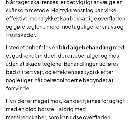
Når taget skal renses, er det vigtigt at vælge en
skånsom metode. Højtryksrensning kan virke
effektivt, men trykket kan beskadige overfladen
og gøre teglene mere modtagelige for snavs og
frostskader.
I stedet anbefales en
blid algebehandling
med
et godkendt middel, der dræber alger og mos
uden at skade teglene. Behandlingen udføres
bedst i tørt vejr, og effekten ses typisk efter
nogle uger, når belægningerne begynder at
forsvinde.
Hvis der er meget mos, kan det fjernes forsigtigt
med en blød børste – aldrig med
metalredskaber, som kan ridse overfladen.