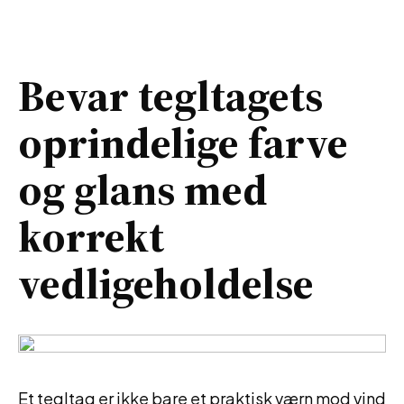
Bevar tegltagets
oprindelige farve
og glans med
korrekt
vedligeholdelse
Et tegltag er ikke bare et praktisk værn mod vind