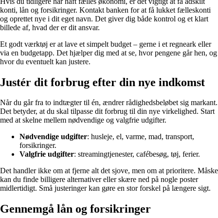
Hvis du tidligere har haft fælles økonomi, er det vigtigt at få adskilt
konti, lån og forsikringer. Kontakt banken for at få lukket fælleskonti
og oprettet nye i dit eget navn. Det giver dig både kontrol og et klart
billede af, hvad der er dit ansvar.
Et godt værktøj er at lave et simpelt budget – gerne i et regneark eller
via en budgetapp. Det hjælper dig med at se, hvor pengene går hen, og
hvor du eventuelt kan justere.
Justér dit forbrug efter din nye indkomst
Når du går fra to indtægter til én, ændrer rådighedsbeløbet sig markant.
Det betyder, at du skal tilpasse dit forbrug til din nye virkelighed. Start
med at skelne mellem nødvendige og valgfrie udgifter.
Nødvendige udgifter
: husleje, el, varme, mad, transport,
forsikringer.
Valgfrie udgifter
: streamingtjenester, cafébesøg, tøj, ferier.
Det handler ikke om at fjerne alt det sjove, men om at prioritere. Måske
kan du finde billigere alternativer eller skære ned på nogle poster
midlertidigt. Små justeringer kan gøre en stor forskel på længere sigt.
Gennemgå lån og forsikringer