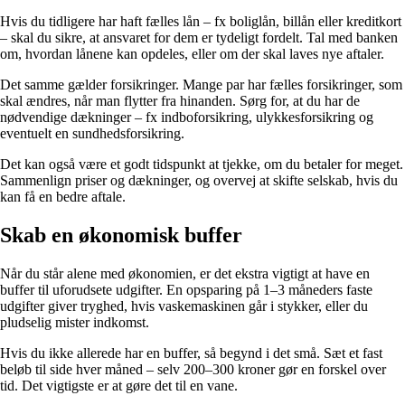
Hvis du tidligere har haft fælles lån – fx boliglån, billån eller kreditkort
– skal du sikre, at ansvaret for dem er tydeligt fordelt. Tal med banken
om, hvordan lånene kan opdeles, eller om der skal laves nye aftaler.
Det samme gælder forsikringer. Mange par har fælles forsikringer, som
skal ændres, når man flytter fra hinanden. Sørg for, at du har de
nødvendige dækninger – fx indboforsikring, ulykkesforsikring og
eventuelt en sundhedsforsikring.
Det kan også være et godt tidspunkt at tjekke, om du betaler for meget.
Sammenlign priser og dækninger, og overvej at skifte selskab, hvis du
kan få en bedre aftale.
Skab en økonomisk buffer
Når du står alene med økonomien, er det ekstra vigtigt at have en
buffer til uforudsete udgifter. En opsparing på 1–3 måneders faste
udgifter giver tryghed, hvis vaskemaskinen går i stykker, eller du
pludselig mister indkomst.
Hvis du ikke allerede har en buffer, så begynd i det små. Sæt et fast
beløb til side hver måned – selv 200–300 kroner gør en forskel over
tid. Det vigtigste er at gøre det til en vane.