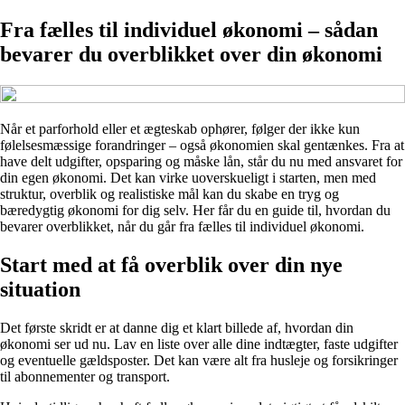
Fra fælles til individuel økonomi – sådan
bevarer du overblikket over din økonomi
Når et parforhold eller et ægteskab ophører, følger der ikke kun
følelsesmæssige forandringer – også økonomien skal gentænkes. Fra at
have delt udgifter, opsparing og måske lån, står du nu med ansvaret for
din egen økonomi. Det kan virke uoverskueligt i starten, men med
struktur, overblik og realistiske mål kan du skabe en tryg og
bæredygtig økonomi for dig selv. Her får du en guide til, hvordan du
bevarer overblikket, når du går fra fælles til individuel økonomi.
Start med at få overblik over din nye
situation
Det første skridt er at danne dig et klart billede af, hvordan din
økonomi ser ud nu. Lav en liste over alle dine indtægter, faste udgifter
og eventuelle gældsposter. Det kan være alt fra husleje og forsikringer
til abonnementer og transport.