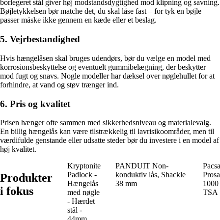
borlegeret stål giver høj modstandsdygtighed mod klipning og savning.
Bøjletykkelsen bør matche det, du skal låse fast – for tyk en bøjle
passer måske ikke gennem en kæde eller et beslag.
5. Vejrbestandighed
Hvis hængelåsen skal bruges udendørs, bør du vælge en model med
korrosionsbeskyttelse og eventuelt gummibelægning, der beskytter
mod fugt og snavs. Nogle modeller har dæksel over nøglehullet for at
forhindre, at vand og støv trænger ind.
6. Pris og kvalitet
Prisen hænger ofte sammen med sikkerhedsniveau og materialevalg.
En billig hængelås kan være tilstrækkelig til lavrisikoområder, men til
værdifulde genstande eller udsatte steder bør du investere i en model af
høj kvalitet.
Kryptonite
PANDUIT Non-
Pacsa
Padlock -
konduktiv lås, Shackle
Prosa
Produkter
Hængelås
38 mm
1000
i fokus
med nøgle
TSA
- Hærdet
stål -
44mm