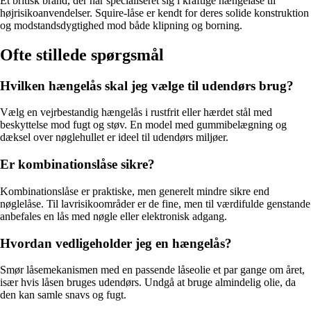
Et britisk brand, der har specialiseret sig i kraftige hængelåse til
højrisikoanvendelser. Squire-låse er kendt for deres solide konstruktion
og modstandsdygtighed mod både klipning og borning.
Ofte stillede spørgsmål
Hvilken hængelås skal jeg vælge til udendørs brug?
Vælg en vejrbestandig hængelås i rustfrit eller hærdet stål med
beskyttelse mod fugt og støv. En model med gummibelægning og
dæksel over nøglehullet er ideel til udendørs miljøer.
Er kombinationslåse sikre?
Kombinationslåse er praktiske, men generelt mindre sikre end
nøglelåse. Til lavrisikoområder er de fine, men til værdifulde genstande
anbefales en lås med nøgle eller elektronisk adgang.
Hvordan vedligeholder jeg en hængelås?
Smør låsemekanismen med en passende låseolie et par gange om året,
især hvis låsen bruges udendørs. Undgå at bruge almindelig olie, da
den kan samle snavs og fugt.