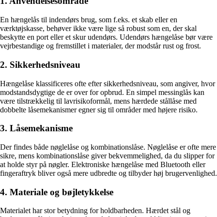
1. Anvendelsesområde
En hængelås til indendørs brug, som f.eks. et skab eller en
værktøjskasse, behøver ikke være lige så robust som en, der skal
beskytte en port eller et skur udendørs. Udendørs hængelåse bør være
vejrbestandige og fremstillet i materialer, der modstår rust og frost.
2. Sikkerhedsniveau
Hængelåse klassificeres ofte efter sikkerhedsniveau, som angiver, hvor
modstandsdygtige de er over for opbrud. En simpel messinglås kan
være tilstrækkelig til lavrisikoformål, mens hærdede stållåse med
dobbelte låsemekanismer egner sig til områder med højere risiko.
3. Låsemekanisme
Der findes både nøglelåse og kombinationslåse. Nøglelåse er ofte mere
sikre, mens kombinationslåse giver bekvemmelighed, da du slipper for
at holde styr på nøgler. Elektroniske hængelåse med Bluetooth eller
fingeraftryk bliver også mere udbredte og tilbyder høj brugervenlighed.
4. Materiale og bøjletykkelse
Materialet har stor betydning for holdbarheden. Hærdet stål og