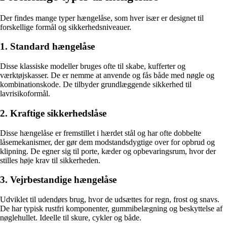
Der findes mange typer hængelåse, som hver især er designet til
forskellige formål og sikkerhedsniveauer.
1. Standard hængelåse
Disse klassiske modeller bruges ofte til skabe, kufferter og
værktøjskasser. De er nemme at anvende og fås både med nøgle og
kombinationskode. De tilbyder grundlæggende sikkerhed til
lavrisikoformål.
2. Kraftige sikkerhedslåse
Disse hængelåse er fremstillet i hærdet stål og har ofte dobbelte
låsemekanismer, der gør dem modstandsdygtige over for opbrud og
klipning. De egner sig til porte, kæder og opbevaringsrum, hvor der
stilles høje krav til sikkerheden.
3. Vejrbestandige hængelåse
Udviklet til udendørs brug, hvor de udsættes for regn, frost og snavs.
De har typisk rustfri komponenter, gummibelægning og beskyttelse af
nøglehullet. Ideelle til skure, cykler og både.