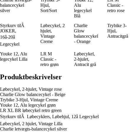
balancecykel
Hjul,
Alu
Classic -
silver
Sort/Sort
legecykel
retro rose
Blå
Styrkurv tilÂ
Løbecykel, 2
Charlie
Trybike 3-
JOKER,
hjulet,
Glow
Hjul,
Vintage
balancecykel
Antracitgrå
16â-20â
Creme
- Orange
Legecykel
Youke 12, Alu
LR M
Løbecykel,
legecykel Lilla
Classic -
2-hjulet,
retro grøn
Antracit grå
Produktbeskrivelser
Løbecykel, 2-hjulet, Vintage rose
Charlie Glow balancecykel - Beige
Trybike 3-Hjul, Vintage Creme
Youke 12, Alu legecykel grøn
LR XL BR løbecykel retro green
Styrkurv tilÂ Løbecyklers, Løbehjul, 12â Legecykel
Løbecykel, 2 hjulet, Vintage Lilla
Charlie letvægts-balancecykel silver