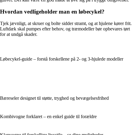
Hvordan vedligeholder man en løbecykel?
Tjek jævnligt, at skruer og bolte sidder stramt, og at hjulene kører frit.
Luftdæk skal pumpes efter behov, og træmodeller bør opbevares tørt
for at undgå skader.
Løbecykel-guide – forstå forskellene på 2- og 3-hjulede modeller
Bæreseler designet til støtte, tryghed og bevægelsesfrihed
Kombivogne forklaret – en enkel guide til forældre
Klapvogne til forskellige livsstile – se dine muligheder