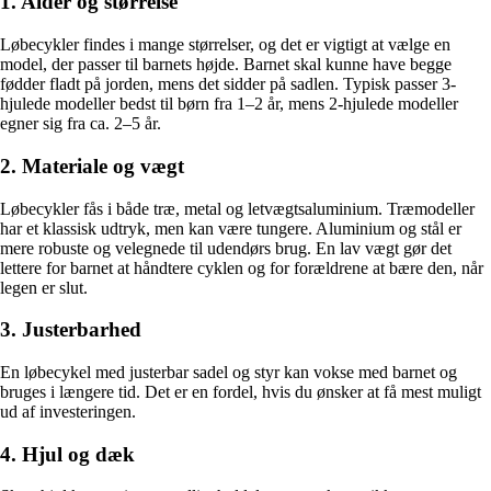
1. Alder og størrelse
Løbecykler findes i mange størrelser, og det er vigtigt at vælge en
model, der passer til barnets højde. Barnet skal kunne have begge
fødder fladt på jorden, mens det sidder på sadlen. Typisk passer 3-
hjulede modeller bedst til børn fra 1–2 år, mens 2-hjulede modeller
egner sig fra ca. 2–5 år.
2. Materiale og vægt
Løbecykler fås i både træ, metal og letvægtsaluminium. Træmodeller
har et klassisk udtryk, men kan være tungere. Aluminium og stål er
mere robuste og velegnede til udendørs brug. En lav vægt gør det
lettere for barnet at håndtere cyklen og for forældrene at bære den, når
legen er slut.
3. Justerbarhed
En løbecykel med justerbar sadel og styr kan vokse med barnet og
bruges i længere tid. Det er en fordel, hvis du ønsker at få mest muligt
ud af investeringen.
4. Hjul og dæk