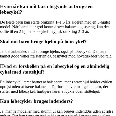
Hvornår kan mit barn begynde at bruge en
løbecykel?
De fleste børn kan starte omkring 1–1,5 års alderen med en 3-hjulet
model. Når barnet har god kontrol over balance og styring, kan det
skifte til en 2-hjulet løbecykel – typisk omkring 2–3 år.
Skal mit barn bruge hjelm på løbecykel?
Ja, det anbefales altid at bruge hjelm, også på løbecykel. Det lærer
barnet gode vaner fra starten og beskytter mod hovedskader ved fald.
Hvad er forskellen på en løbecykel og en almindelig
cykel med støttehjul?
En løbecykel lærer barnet at balancere, mens støttehjul holder cyklen
oprejst uden at træne balancen. Derfor oplever mange, at børn, der
starter med løbecykel, hurtigere lærer at cykle uden støttehjul.
Kan løbecykler bruges indendørs?
Ja, mange modeller med skumhjul kan bruges indendørs uden at ridse
gulvet. Det kan være en god måde at øve sig på i trygge omgivelser.