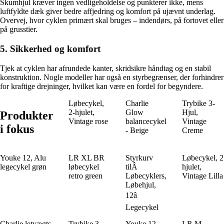
Skumhjul kræver ingen vedligeholdelse og punkterer ikke, mens
luftfyldte dæk giver bedre affjedring og komfort på ujævnt underlag.
Overvej, hvor cyklen primært skal bruges – indendørs, på fortovet eller
på grusstier.
5. Sikkerhed og komfort
Tjek at cyklen har afrundede kanter, skridsikre håndtag og en stabil
konstruktion. Nogle modeller har også en styrbegrænser, der forhindrer
for kraftige drejninger, hvilket kan være en fordel for begyndere.
Løbecykel,
Charlie
Trybike 3-
2-hjulet,
Glow
Hjul,
Produkter
Vintage rose
balancecykel
Vintage
i fokus
- Beige
Creme
Youke 12, Alu
LR XL BR
Styrkurv
Løbecykel, 2
legecykel grøn
løbecykel
tilÂ
hjulet,
retro green
Løbecyklers,
Vintage Lilla
Løbehjul,
12â
Legecykel
Charlie letvægts-
Trybike 3-
Youke 12,
LR M