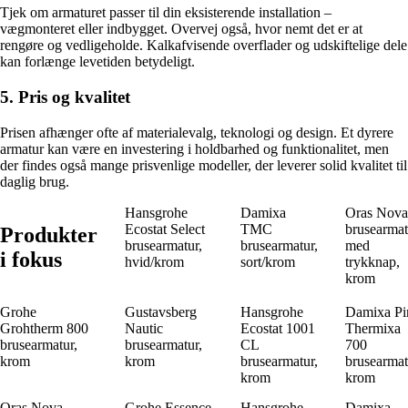
Tjek om armaturet passer til din eksisterende installation –
vægmonteret eller indbygget. Overvej også, hvor nemt det er at
rengøre og vedligeholde. Kalkafvisende overflader og udskiftelige dele
kan forlænge levetiden betydeligt.
5. Pris og kvalitet
Prisen afhænger ofte af materialevalg, teknologi og design. Et dyrere
armatur kan være en investering i holdbarhed og funktionalitet, men
der findes også mange prisvenlige modeller, der leverer solid kvalitet til
daglig brug.
Hansgrohe
Damixa
Oras Nova
Ecostat Select
TMC
brusearmat
Produkter
brusearmatur,
brusearmatur,
med
i fokus
hvid/krom
sort/krom
trykknap,
krom
Grohe
Gustavsberg
Hansgrohe
Damixa Pi
Grohtherm 800
Nautic
Ecostat 1001
Thermixa
brusearmatur,
brusearmatur,
CL
700
krom
krom
brusearmatur,
brusearmat
krom
krom
Oras Nova
Grohe Essence
Hansgrohe
Damixa