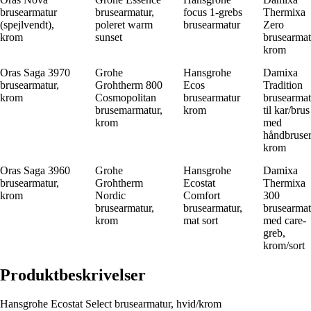
brusearmatur
brusearmatur,
focus 1-grebs
Thermixa
(spejlvendt),
poleret warm
brusearmatur
Zero
krom
sunset
brusearmat
krom
Oras Saga 3970
Grohe
Hansgrohe
Damixa
brusearmatur,
Grohtherm 800
Ecos
Tradition
krom
Cosmopolitan
brusearmatur
brusearmat
brusemarmatur,
krom
til kar/brus
krom
med
håndbruser
krom
Oras Saga 3960
Grohe
Hansgrohe
Damixa
brusearmatur,
Grohtherm
Ecostat
Thermixa
krom
Nordic
Comfort
300
brusearmatur,
brusearmatur,
brusearmat
krom
mat sort
med care-
greb,
krom/sort
Produktbeskrivelser
Hansgrohe Ecostat Select brusearmatur, hvid/krom