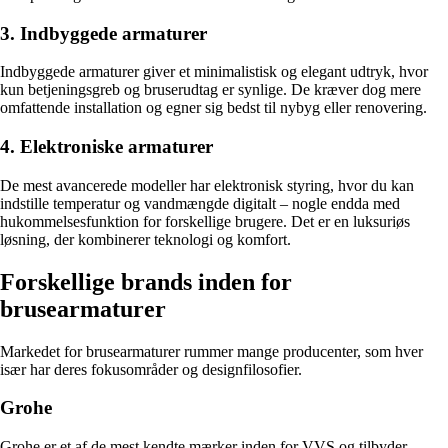
3. Indbyggede armaturer
Indbyggede armaturer giver et minimalistisk og elegant udtryk, hvor
kun betjeningsgreb og bruserudtag er synlige. De kræver dog mere
omfattende installation og egner sig bedst til nybyg eller renovering.
4. Elektroniske armaturer
De mest avancerede modeller har elektronisk styring, hvor du kan
indstille temperatur og vandmængde digitalt – nogle endda med
hukommelsesfunktion for forskellige brugere. Det er en luksuriøs
løsning, der kombinerer teknologi og komfort.
Forskellige brands inden for
brusearmaturer
Markedet for brusearmaturer rummer mange producenter, som hver
især har deres fokusområder og designfilosofier.
Grohe
Grohe er et af de mest kendte mærker inden for VVS og tilbyder