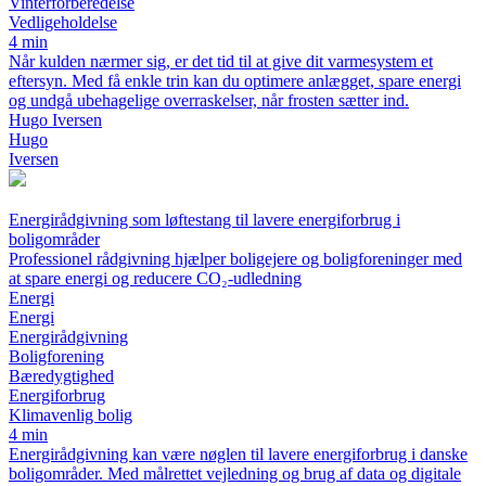
Vinterforberedelse
Vedligeholdelse
4 min
Når kulden nærmer sig, er det tid til at give dit varmesystem et
eftersyn. Med få enkle trin kan du optimere anlægget, spare energi
og undgå ubehagelige overraskelser, når frosten sætter ind.
Hugo Iversen
Hugo
Iversen
Energirådgivning som løftestang til lavere energiforbrug i
boligområder
Professionel rådgivning hjælper boligejere og boligforeninger med
at spare energi og reducere CO₂-udledning
Energi
Energi
Energirådgivning
Boligforening
Bæredygtighed
Energiforbrug
Klimavenlig bolig
4 min
Energirådgivning kan være nøglen til lavere energiforbrug i danske
boligområder. Med målrettet vejledning og brug af data og digitale