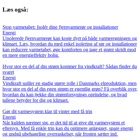
Læs også:
Stop varmetabet: Isolér dine fjernvarmerør og installationer
Energi
Uisolerede fjernvarmerør kan koste dyrt på både varmeregningen og
klimaet. Læs, hvordan du med enkel isolering af rør og installationer
kan reducere varmetabet, øge komforten og tage et grønt skridt mod
en mere energieffektiv bolig.
Hvor stor en del af din strøm kommer fra vindkraft? Sådan finder du
svaret
Energi
Vindkraft spiller en stadig større rolle i Danmarks elproduktion, men
hvor stor en del af din egen strøm er egentlig grøn? Få overblik over,
hvordan du kan tjekke din strømforsynings oprindelse, og hvad
tallene betyder for dig og klimaet.
Gør dit varmesystem klar til vinter med få trin
Energi
Når kulden nærmer sig, er det tid til at give dit varmesystem et
eftersyn. Med få enkle trin kan du optimere anlægget, spare energi
og undgå ubehagelige overraskelser, når frosten sætter ind.