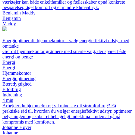
værktøjer kan både enkeltfamilier og fællesskaber opnå konkrete
besparelser, øget komfort og et mindre klimaaftryk.
Benjamin Maddy
Benjamin
Maddy
Energioptimer dit hjemmekontor – vælg energieffektivt udstyr med
omtanke
Gør dit hjemmekontor grønnere med smarte valg, der sparer både
energi og penge
Energi
Energi
Hjemmekontor
Energioptimering
Bæredygtighed
Elforbrug
Indretning
4 min
Arbejder du hjemmefra og vil mindske dit strømforbrug? Få
praktiske råd til, hvordan du vælger energieffektivt udstyr, optimerer
belysningen og skaber et behageligt indeklima – uden at gå på
kompromis med komforten.
Johanne Høyer
Johanne