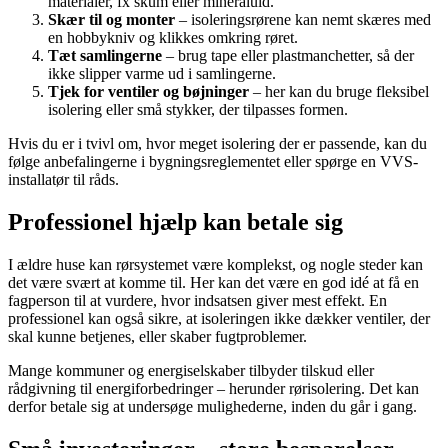
materialer, fx skum eller mineraluld.
Skær til og monter
– isoleringsrørene kan nemt skæres med
en hobbykniv og klikkes omkring røret.
Tæt samlingerne
– brug tape eller plastmanchetter, så der
ikke slipper varme ud i samlingerne.
Tjek for ventiler og bøjninger
– her kan du bruge fleksibel
isolering eller små stykker, der tilpasses formen.
Hvis du er i tvivl om, hvor meget isolering der er passende, kan du
følge anbefalingerne i bygningsreglementet eller spørge en VVS-
installatør til råds.
Professionel hjælp kan betale sig
I ældre huse kan rørsystemet være komplekst, og nogle steder kan
det være svært at komme til. Her kan det være en god idé at få en
fagperson til at vurdere, hvor indsatsen giver mest effekt. En
professionel kan også sikre, at isoleringen ikke dækker ventiler, der
skal kunne betjenes, eller skaber fugtproblemer.
Mange kommuner og energiselskaber tilbyder tilskud eller
rådgivning til energiforbedringer – herunder rørisolering. Det kan
derfor betale sig at undersøge mulighederne, inden du går i gang.