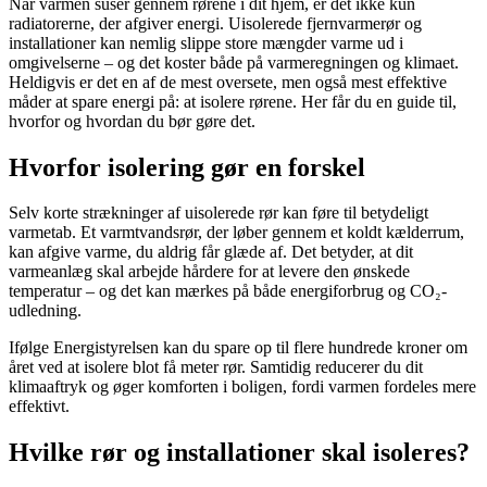
Når varmen suser gennem rørene i dit hjem, er det ikke kun
radiatorerne, der afgiver energi. Uisolerede fjernvarmerør og
installationer kan nemlig slippe store mængder varme ud i
omgivelserne – og det koster både på varmeregningen og klimaet.
Heldigvis er det en af de mest oversete, men også mest effektive
måder at spare energi på: at isolere rørene. Her får du en guide til,
hvorfor og hvordan du bør gøre det.
Hvorfor isolering gør en forskel
Selv korte strækninger af uisolerede rør kan føre til betydeligt
varmetab. Et varmtvandsrør, der løber gennem et koldt kælderrum,
kan afgive varme, du aldrig får glæde af. Det betyder, at dit
varmeanlæg skal arbejde hårdere for at levere den ønskede
temperatur – og det kan mærkes på både energiforbrug og CO₂-
udledning.
Ifølge Energistyrelsen kan du spare op til flere hundrede kroner om
året ved at isolere blot få meter rør. Samtidig reducerer du dit
klimaaftryk og øger komforten i boligen, fordi varmen fordeles mere
effektivt.
Hvilke rør og installationer skal isoleres?