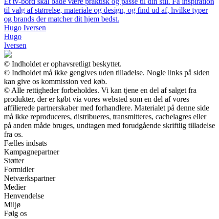
Et tv-bord skal både være praktisk og passe til din stil. Få inspiration
til valg af størrelse, materiale og design, og find ud af, hvilke typer
og brands der matcher dit hjem bedst.
Hugo Iversen
Hugo
Iversen
© Indholdet er ophavsretligt beskyttet.
© Indholdet må ikke gengives uden tilladelse. Nogle links på siden
kan give os kommission ved køb.
© Alle rettigheder forbeholdes. Vi kan tjene en del af salget fra
produkter, der er købt via vores websted som en del af vores
affilierede partnerskaber med forhandlere. Materialet på denne side
må ikke reproduceres, distribueres, transmitteres, cachelagres eller
på anden måde bruges, undtagen med forudgående skriftlig tilladelse
fra os.
Fælles indsats
Kampagnepartner
Støtter
Formidler
Netværkspartner
Medier
Henvendelse
Miljø
Følg os