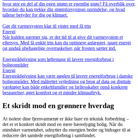
hvor stor en del af din egen strøm er egentlig grøn? Få overblik over,
hvordan du kan tjekke din strømforsynings oprindelse, og hvad
tallene betyder for dig og klimaet.
Gør dit varmesystem klar til vinter med få trin
Energi
Når kulden nærmer sig, er det tid til at give dit varmesystem et
eftersyn. Med få enkle trin kan du optimere anlægget, spare energi
og undgå ubehagelige overraskelser, når frosten sætter ind.
Energirådgivning som løftestang til lavere energiforbrug i
boligområder
Energi
Energirådgivning kan være nøglen til lavere energiforbrug i danske
boligområder. Med målrettet vejledning og brug af data og digitale
værktøjer kan både enkeltfamilier og fællesskaber opnå konkrete
besparelser, øget komfort og et mindre klimaaftryk.
Et skridt mod en grønnere hverdag
At isolere dine fjernvarmerør er ikke bare en teknisk forbedring –
det er et konkret skridt mod en mere bæredygtig bolig. Når du
mindsker varmetabet, udnytter du energien bedre og bidrager til at
reducere det samlede energiforbrug i samfundet.