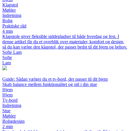
Klapstol
Møbler
Indretning
Bolig
Praktiske råd
4 min
Klapstole giver fleksible siddepladser til både hverdag og fest. I
denne artikel får du et overblik over materialer, komfort og design,
så du kan vælge den klapstol, der passer bedst til dit hjem og behov.
Sofie Lam
Sofie
Lam
Guide: Sådan vælger du et tv-bord, der passer til dit hjem
Skab balance mellem funktionalitet og stil i din stue
Hjem
Hjem
Tv-bord
Indretning
Stue
Møbler
Boligdesign
2 min