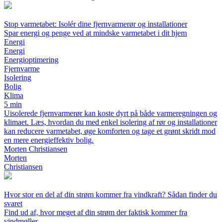
Stop varmetabet: Isolér dine fjernvarmerør og installationer
Spar energi og penge ved at mindske varmetabet i dit hjem
Energi
Energi
Energioptimering
Fjernvarme
Isolering
Bolig
Klima
5 min
Uisolerede fjernvarmerør kan koste dyrt på både varmeregningen og
klimaet. Læs, hvordan du med enkel isolering af rør og installationer
kan reducere varmetabet, øge komforten og tage et grønt skridt mod
en mere energieffektiv bolig.
Morten Christiansen
Morten
Christiansen
Hvor stor en del af din strøm kommer fra vindkraft? Sådan finder du
svaret
Find ud af, hvor meget af din strøm der faktisk kommer fra
vindmøller