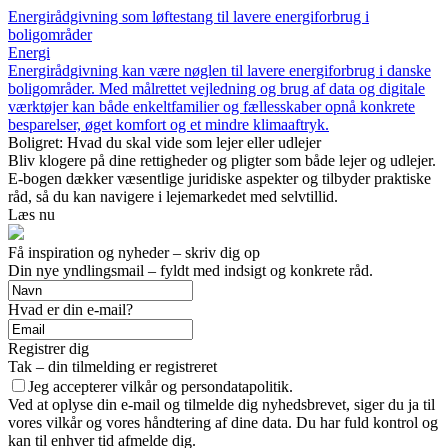
Energirådgivning som løftestang til lavere energiforbrug i
boligområder
Energi
Energirådgivning kan være nøglen til lavere energiforbrug i danske
boligområder. Med målrettet vejledning og brug af data og digitale
værktøjer kan både enkeltfamilier og fællesskaber opnå konkrete
besparelser, øget komfort og et mindre klimaaftryk.
Boligret: Hvad du skal vide som lejer eller udlejer
Bliv klogere på dine rettigheder og pligter som både lejer og udlejer.
E-bogen dækker væsentlige juridiske aspekter og tilbyder praktiske
råd, så du kan navigere i lejemarkedet med selvtillid.
Læs nu
Få inspiration og nyheder – skriv dig op
Din nye yndlingsmail – fyldt med indsigt og konkrete råd.
Hvad er din e-mail?
Registrer dig
Tak – din tilmelding er registreret
Jeg accepterer vilkår og persondatapolitik.
Ved at oplyse din e-mail og tilmelde dig nyhedsbrevet, siger du ja til
vores vilkår og vores håndtering af dine data. Du har fuld kontrol og
kan til enhver tid afmelde dig.