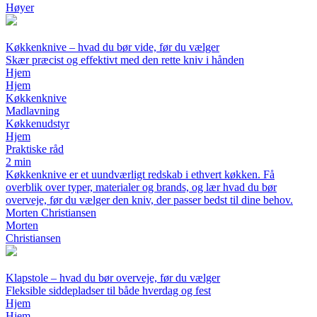
Høyer
Køkkenknive – hvad du bør vide, før du vælger
Skær præcist og effektivt med den rette kniv i hånden
Hjem
Hjem
Køkkenknive
Madlavning
Køkkenudstyr
Hjem
Praktiske råd
2 min
Køkkenknive er et uundværligt redskab i ethvert køkken. Få
overblik over typer, materialer og brands, og lær hvad du bør
overveje, før du vælger den kniv, der passer bedst til dine behov.
Morten Christiansen
Morten
Christiansen
Klapstole – hvad du bør overveje, før du vælger
Fleksible siddepladser til både hverdag og fest
Hjem
Hjem