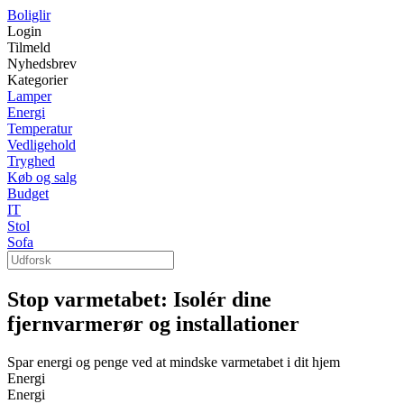
Boliglir
Login
Tilmeld
Nyhedsbrev
Kategorier
Lamper
Energi
Temperatur
Vedligehold
Tryghed
Køb og salg
Budget
IT
Stol
Sofa
Stop varmetabet: Isolér dine
fjernvarmerør og installationer
Spar energi og penge ved at mindske varmetabet i dit hjem
Energi
Energi