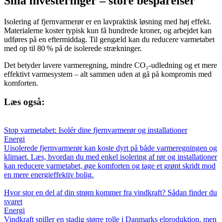
Små investeringer – store besparelser
Isolering af fjernvarmerør er en lavpraktisk løsning med høj effekt.
Materialerne koster typisk kun få hundrede kroner, og arbejdet kan
udføres på en eftermiddag. Til gengæld kan du reducere varmetabet
med op til 80 % på de isolerede strækninger.
Det betyder lavere varmeregning, mindre CO₂-udledning og et mere
effektivt varmesystem – alt sammen uden at gå på kompromis med
komforten.
Læs også:
Stop varmetabet: Isolér dine fjernvarmerør og installationer
Energi
Uisolerede fjernvarmerør kan koste dyrt på både varmeregningen og
klimaet. Læs, hvordan du med enkel isolering af rør og installationer
kan reducere varmetabet, øge komforten og tage et grønt skridt mod
en mere energieffektiv bolig.
Hvor stor en del af din strøm kommer fra vindkraft? Sådan finder du
svaret
Energi
Vindkraft spiller en stadig større rolle i Danmarks elproduktion, men